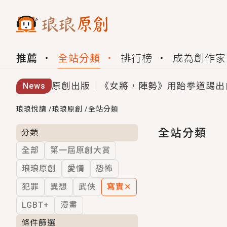
推薦
全站分類
排行榜
成為創作家
原創出版｜《女將，陣勢》用跆拳道踢出
News
創,作家招募｜華文小說創作首選！有機
琅琅悅讀
/
琅琅原創
/
全站分類
小編心動書單｜《離婚你提的，二婚嫁大
全站分類
分類
全部
第一屆原創大賞
GL｜《夏日與檸檬與重疊世界》炎熱的
琅琅原創
愛情
恐怖
BL｜《費洛蒙中毒》救命！特殊費洛蒙體質
犯罪
異想
武俠
寫實
✕
OMG你嚇到我了｜《陰陽鬼店》上班族
LGBT+
漫畫
言情｜《國語推行員》每個人心中都有一
條件篩選