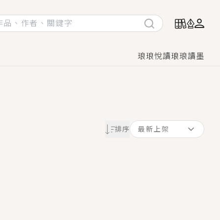
琅琅悅讀
琅琅讀墨
她頭也不回找新歡，他居然還後悔了？
排序
最新上架
GL漫畫！
♡→
！
著她……