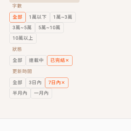
字數
短劇原著｜《離婚後，禁欲大佬爬墻偷吻
全部
1萬以下
1萬~3萬
穿越｜《穿越遠古後成了野人娘子》你好，
3萬~5萬
5萬~10萬
10萬以上
狀態
全部
連載中
已完結
✕
更新時間
全部
3日內
7日內
✕
半月內
一月內