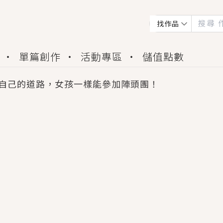
找作品
單篇創作
活動專區
儲值點數
自己的道路，女孩一樣能參加陣頭團！
會獲得豐富廣宣資源、專屬服務與獨享福利！
佬，你哭什麼？》追妻火葬場！前夫失憶移情別戀，
夏日、檸檬的香氣、互相愛慕的兩位少女，今夏最推純愛
世界觀，無法抗拒的吸引力，已中毒Σ>―(〃°ω°〃)
買了房子模型，但現實中買下的竟是屬於他的停屍櫃？
個連自己也無法改變的永恆， 他的一生將不由自主追逐