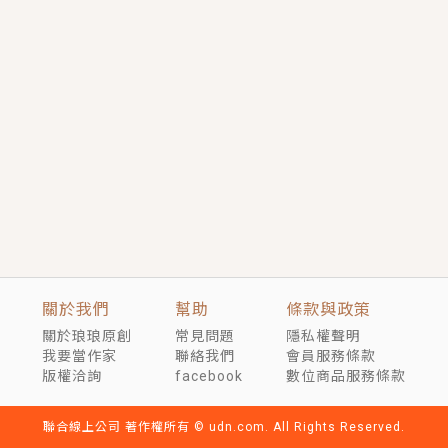
短劇原著｜《離婚後，禁欲大佬爬墻偷吻小孕妻》坊間
傳聞，顧總沒有太太、不需要情人，卻寵愛著他的私人
醫生？！
穿越｜《穿越遠古後成了野人娘子》你好，一起爬山
嗎？被男友推下山，直接穿越到遠古時代的那種......
關於我們
幫助
條款與政策
關於琅琅原創
常見問題
隱私權聲明
我要當作家
聯絡我們
會員服務條款
版權洽詢
facebook
數位商品服務條款
聯合線上公司 著作權所有 © udn.com. All Rights Reserved.