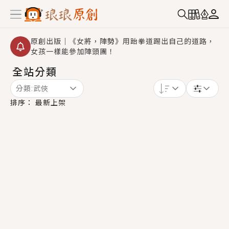
原創出版｜《女將，陣勢》用跆拳道踢出自己的道路，
女孩一樣能參加陣頭團！
全站分類
創,作家招募｜華文小說創作首選！有機會獲得豐富廣宣
資源、專屬服務與獨享福利！
分類:
武俠
小編心動書單｜《離婚你提的，二婚嫁大佬，你哭什
排序：
最新上架
麼？》追妻火葬場！前夫失憶移情別戀，她頭也不回找
新歡，他居然還後悔了？
GL｜《夏日與檸檬與重疊世界》炎熱的夏日、檸檬的香
氣、互相愛慕的兩位少女，今夏最推純愛GL漫畫！
BL｜《費洛蒙中毒》救命！特殊費洛蒙體質世界觀，無
法抗拒的吸引力，已中毒Σ>―(〃°ω°〃)♡→
OMG你嚇到我了｜《陰陽鬼店》上班族買了房子模型，
但現實中買下的竟是屬於他的停屍櫃？！
言情｜《國語推行員》每個人心中都有一個連自己也無
法改變的永恆， 他的一生將不由自主追逐著她……