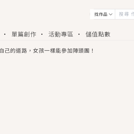
找作品
單篇創作
活動專區
儲值點數
自己的道路，女孩一樣能參加陣頭團！
會獲得豐富廣宣資源、專屬服務與獨享福利！
佬，你哭什麼？》追妻火葬場！前夫失憶移情別戀，
夏日、檸檬的香氣、互相愛慕的兩位少女，今夏最推純愛
世界觀，無法抗拒的吸引力，已中毒Σ>―(〃°ω°〃)
買了房子模型，但現實中買下的竟是屬於他的停屍櫃？
個連自己也無法改變的永恆， 他的一生將不由自主追逐