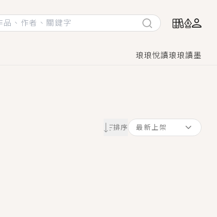
琅琅悅讀
琅琅讀墨
她頭也不回找新歡，他居然還後悔了？
排序
最新上架
GL漫畫！
♡→
！
著她……