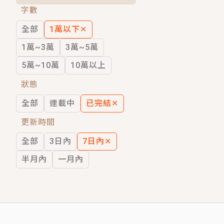
字數
短劇原著｜《離婚後，禁欲大佬爬墻偷吻
全部
1萬以下
✕
穿越｜《穿越遠古後成了野人娘子》你好，
1萬~3萬
3萬~5萬
5萬~10萬
10萬以上
狀態
全部
連載中
已完結
✕
更新時間
全部
3日內
7日內
✕
半月內
一月內