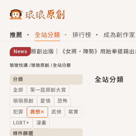
推薦
全站分類
排行榜
成為創作家
原創出版｜《女將，陣勢》用跆拳道踢出
News
創,作家招募｜華文小說創作首選！有機
琅琅悅讀
/
琅琅原創
/
全站分類
小編心動書單｜《離婚你提的，二婚嫁大
全站分類
分類
全部
第一屆原創大賞
GL｜《夏日與檸檬與重疊世界》炎熱的
琅琅原創
愛情
恐怖
BL｜《費洛蒙中毒》救命！特殊費洛蒙體質
犯罪
異想
✕
武俠
寫實
OMG你嚇到我了｜《陰陽鬼店》上班族
LGBT+
漫畫
言情｜《國語推行員》每個人心中都有一
條件篩選