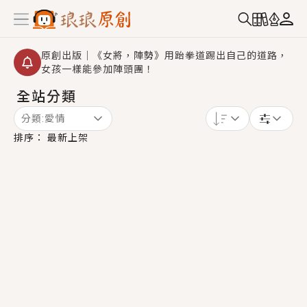
原創出版｜《女將，陣勢》用跆拳道踢出自己的道路，
女孩一樣能參加陣頭團！
全站分類
創,作家招募｜華文小說創作首選！有機會獲得豐富廣宣
資源、專屬服務與獨享福利！
分類:
愛情
小編心動書單｜《離婚你提的，二婚嫁大佬，你哭什
排序：
最新上架
麼？》追妻火葬場！前夫失憶移情別戀，她頭也不回找
新歡，他居然還後悔了？
GL｜《夏日與檸檬與重疊世界》炎熱的夏日、檸檬的香
氣、互相愛慕的兩位少女，今夏最推純愛GL漫畫！
BL｜《費洛蒙中毒》救命！特殊費洛蒙體質世界觀，無
法抗拒的吸引力，已中毒Σ>―(〃°ω°〃)♡→
OMG你嚇到我了｜《陰陽鬼店》上班族買了房子模型，
但現實中買下的竟是屬於他的停屍櫃？！
言情｜《國語推行員》每個人心中都有一個連自己也無
法改變的永恆， 他的一生將不由自主追逐著她……