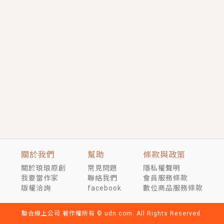
短劇原著｜《離婚後，禁欲大佬爬墻偷吻小孕妻》坊間
傳聞，顧總沒有太太、不需要情人，卻寵愛著他的私人
醫生？！
穿越｜《穿越遠古後成了野人娘子》你好，一起爬山
嗎？被男友推下山，直接穿越到遠古時代的那種......
關於我們
幫助
條款與政策
關於琅琅原創
常見問題
隱私權聲明
我要當作家
聯絡我們
會員服務條款
版權洽詢
facebook
數位商品服務條款
聯合線上公司 著作權所有 © udn.com. All Rights Reserved.