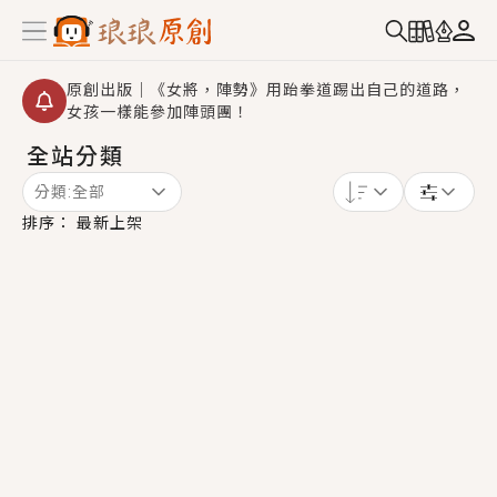
原創出版｜《女將，陣勢》用跆拳道踢出自己的道路，
女孩一樣能參加陣頭團！
全站分類
創,作家招募｜華文小說創作首選！有機會獲得豐富廣宣
資源、專屬服務與獨享福利！
分類:
全部
小編心動書單｜《離婚你提的，二婚嫁大佬，你哭什
排序：
最新上架
麼？》追妻火葬場！前夫失憶移情別戀，她頭也不回找
新歡，他居然還後悔了？
GL｜《夏日與檸檬與重疊世界》炎熱的夏日、檸檬的香
氣、互相愛慕的兩位少女，今夏最推純愛GL漫畫！
BL｜《費洛蒙中毒》救命！特殊費洛蒙體質世界觀，無
法抗拒的吸引力，已中毒Σ>―(〃°ω°〃)♡→
OMG你嚇到我了｜《陰陽鬼店》上班族買了房子模型，
但現實中買下的竟是屬於他的停屍櫃？！
言情｜《國語推行員》每個人心中都有一個連自己也無
法改變的永恆， 他的一生將不由自主追逐著她……