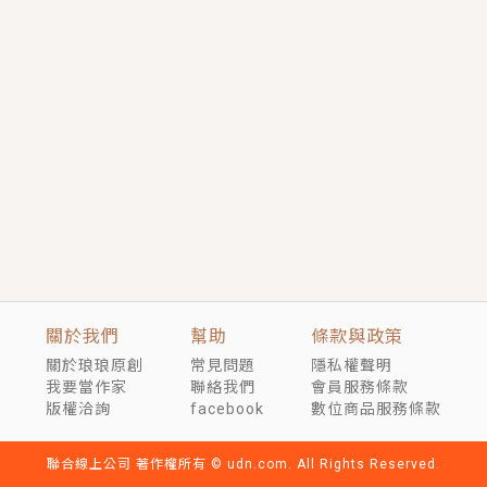
短劇原著｜《離婚後，禁欲大佬爬墻偷吻小孕妻》坊間
傳聞，顧總沒有太太、不需要情人，卻寵愛著他的私人
醫生？！
穿越｜《穿越遠古後成了野人娘子》你好，一起爬山
嗎？被男友推下山，直接穿越到遠古時代的那種......
關於我們
幫助
條款與政策
關於琅琅原創
常見問題
隱私權聲明
我要當作家
聯絡我們
會員服務條款
版權洽詢
facebook
數位商品服務條款
聯合線上公司 著作權所有 © udn.com. All Rights Reserved.