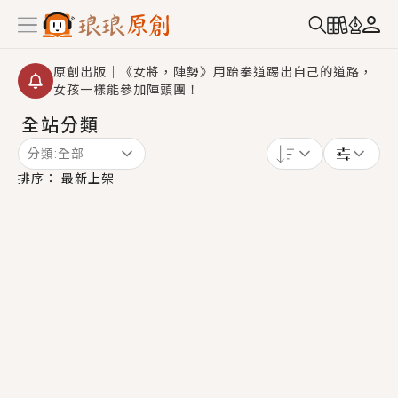
原創出版｜《女將，陣勢》用跆拳道踢出自己的道路，
女孩一樣能參加陣頭團！
全站分類
創,作家招募｜華文小說創作首選！有機會獲得豐富廣宣
資源、專屬服務與獨享福利！
分類:
全部
小編心動書單｜《離婚你提的，二婚嫁大佬，你哭什
排序：
最新上架
麼？》追妻火葬場！前夫失憶移情別戀，她頭也不回找
新歡，他居然還後悔了？
GL｜《夏日與檸檬與重疊世界》炎熱的夏日、檸檬的香
氣、互相愛慕的兩位少女，今夏最推純愛GL漫畫！
BL｜《費洛蒙中毒》救命！特殊費洛蒙體質世界觀，無
法抗拒的吸引力，已中毒Σ>―(〃°ω°〃)♡→
OMG你嚇到我了｜《陰陽鬼店》上班族買了房子模型，
但現實中買下的竟是屬於他的停屍櫃？！
言情｜《國語推行員》每個人心中都有一個連自己也無
法改變的永恆， 他的一生將不由自主追逐著她……