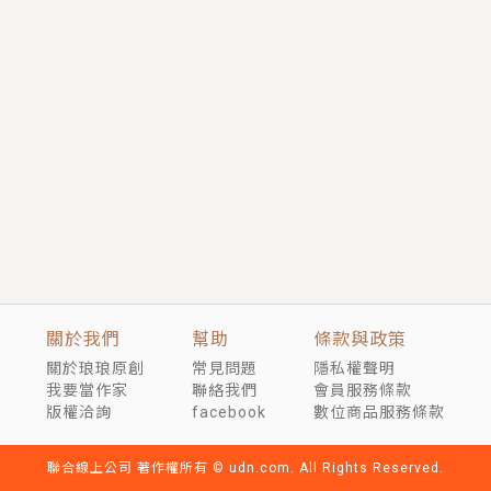
短劇原著｜《離婚後，禁欲大佬爬墻偷吻小孕妻》坊間
傳聞，顧總沒有太太、不需要情人，卻寵愛著他的私人
醫生？！
穿越｜《穿越遠古後成了野人娘子》你好，一起爬山
嗎？被男友推下山，直接穿越到遠古時代的那種......
關於我們
幫助
條款與政策
關於琅琅原創
常見問題
隱私權聲明
我要當作家
聯絡我們
會員服務條款
版權洽詢
facebook
數位商品服務條款
聯合線上公司 著作權所有 © udn.com. All Rights Reserved.