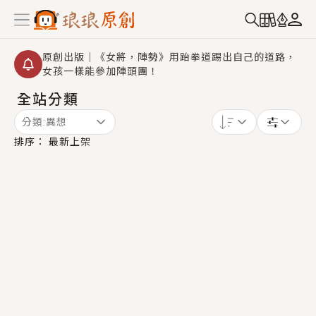
原創出版｜《女將，陣勢》用跆拳道踢出自己的道路，
女孩一樣能參加陣頭團！
全站分類
【重要公告】2026 城鎮韌性演習提醒～中部（8/10
14:30 ~ 15:00）及北部（8/13 14:30 ~ 15:00）將進
分類:
異想
行「行動網路降速」演練，點擊查看詳細資訊＞＞
創,作家招募｜華文小說創作首選！有機會獲得豐富廣宣
排序：
最新上架
資源、專屬服務與獨享福利！
小編心動書單｜《離婚你提的，二婚嫁大佬，你哭什
麼？》追妻火葬場！前夫失憶移情別戀，她頭也不回找
新歡，他居然還後悔了？
GL｜《夏日與檸檬與重疊世界》炎熱的夏日、檸檬的香
氣、互相愛慕的兩位少女，今夏最推純愛GL漫畫！
BL｜《費洛蒙中毒》救命！特殊費洛蒙體質世界觀，無
法抗拒的吸引力，已中毒Σ>―(〃°ω°〃)♡→
OMG你嚇到我了｜《陰陽鬼店》上班族買了房子模型，
但現實中買下的竟是屬於他的停屍櫃？！