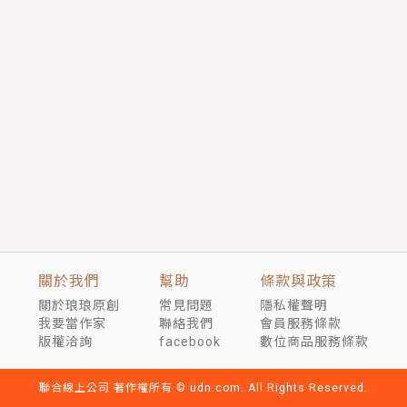
言情｜《國語推行員》每個人心中都有一個連自己也無
法改變的永恆， 他的一生將不由自主追逐著她……
短劇原著｜《離婚後，禁欲大佬爬墻偷吻小孕妻》坊間
傳聞，顧總沒有太太、不需要情人，卻寵愛著他的私人
醫生？！
穿越｜《穿越遠古後成了野人娘子》你好，一起爬山
嗎？被男友推下山，直接穿越到遠古時代的那種......
關於我們
幫助
條款與政策
關於琅琅原創
常見問題
隱私權聲明
我要當作家
聯絡我們
會員服務條款
版權洽詢
facebook
數位商品服務條款
聯合線上公司 著作權所有 © udn.com. All Rights Reserved.