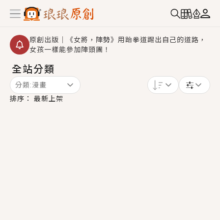
原創出版｜《女將，陣勢》用跆拳道踢出自己的道路，
女孩一樣能參加陣頭團！
全站分類
【重要公告】2026 城鎮韌性演習提醒～中部（8/10
14:30 ~ 15:00）及北部（8/13 14:30 ~ 15:00）將進
分類:
漫畫
行「行動網路降速」演練，點擊查看詳細資訊＞＞
創,作家招募｜華文小說創作首選！有機會獲得豐富廣宣
排序：
最新上架
資源、專屬服務與獨享福利！
小編心動書單｜《離婚你提的，二婚嫁大佬，你哭什
麼？》追妻火葬場！前夫失憶移情別戀，她頭也不回找
新歡，他居然還後悔了？
GL｜《夏日與檸檬與重疊世界》炎熱的夏日、檸檬的香
氣、互相愛慕的兩位少女，今夏最推純愛GL漫畫！
BL｜《費洛蒙中毒》救命！特殊費洛蒙體質世界觀，無
法抗拒的吸引力，已中毒Σ>―(〃°ω°〃)♡→
OMG你嚇到我了｜《陰陽鬼店》上班族買了房子模型，
但現實中買下的竟是屬於他的停屍櫃？！