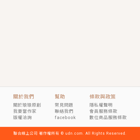
言情｜《國語推行員》每個人心中都有一個連自己也無
法改變的永恆， 他的一生將不由自主追逐著她……
短劇原著｜《離婚後，禁欲大佬爬墻偷吻小孕妻》坊間
傳聞，顧總沒有太太、不需要情人，卻寵愛著他的私人
醫生？！
穿越｜《穿越遠古後成了野人娘子》你好，一起爬山
嗎？被男友推下山，直接穿越到遠古時代的那種......
關於我們
幫助
條款與政策
關於琅琅原創
常見問題
隱私權聲明
我要當作家
聯絡我們
會員服務條款
版權洽詢
facebook
數位商品服務條款
聯合線上公司 著作權所有 © udn.com. All Rights Reserved.