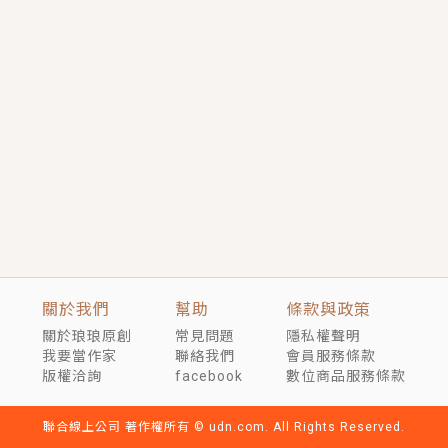
短劇原著｜《離婚後，禁欲大佬爬墻偷吻小孕妻》坊間
傳聞，顧總沒有太太、不需要情人，卻寵愛著他的私人
醫生？！
穿越｜《穿越遠古後成了野人娘子》你好，一起爬山
嗎？被男友推下山，直接穿越到遠古時代的那種......
關於我們
幫助
條款與政策
關於琅琅原創
常見問題
隱私權聲明
我要當作家
聯絡我們
會員服務條款
版權洽詢
facebook
數位商品服務條款
聯合線上公司 著作權所有 © udn.com. All Rights Reserved.