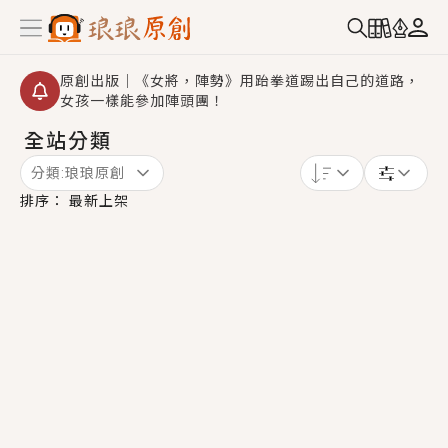
原創出版｜《女將，陣勢》用跆拳道踢出自己的道路，
女孩一樣能參加陣頭團！
全站分類
創,作家招募｜華文小說創作首選！有機會獲得豐富廣宣
資源、專屬服務與獨享福利！
分類:
琅琅原創
小編心動書單｜《離婚你提的，二婚嫁大佬，你哭什
排序：
最新上架
麼？》追妻火葬場！前夫失憶移情別戀，她頭也不回找
新歡，他居然還後悔了？
GL｜《夏日與檸檬與重疊世界》炎熱的夏日、檸檬的香
氣、互相愛慕的兩位少女，今夏最推純愛GL漫畫！
BL｜《費洛蒙中毒》救命！特殊費洛蒙體質世界觀，無
法抗拒的吸引力，已中毒Σ>―(〃°ω°〃)♡→
OMG你嚇到我了｜《陰陽鬼店》上班族買了房子模型，
但現實中買下的竟是屬於他的停屍櫃？！
言情｜《國語推行員》每個人心中都有一個連自己也無
法改變的永恆， 他的一生將不由自主追逐著她……