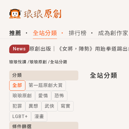
推薦
全站分類
排行榜
成為創作家
原創出版｜《女將，陣勢》用跆拳道踢出
News
創,作家招募｜華文小說創作首選！有機
琅琅悅讀
/
琅琅原創
/
全站分類
小編心動書單｜《離婚你提的，二婚嫁大
全站分類
分類
全部
第一屆原創大賞
GL｜《夏日與檸檬與重疊世界》炎熱的
琅琅原創
愛情
恐怖
BL｜《費洛蒙中毒》救命！特殊費洛蒙體質
犯罪
異想
武俠
寫實
OMG你嚇到我了｜《陰陽鬼店》上班族
LGBT+
漫畫
言情｜《國語推行員》每個人心中都有一
條件篩選