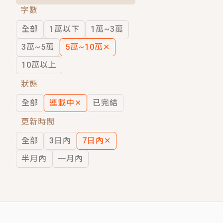
字數
短劇原著｜《離婚後，禁欲大佬爬墻偷吻
全部
1萬以下
1萬~3萬
穿越｜《穿越遠古後成了野人娘子》你好，
3萬~5萬
5萬~10萬
✕
10萬以上
狀態
全部
連載中
✕
已完結
更新時間
全部
3日內
7日內
✕
半月內
一月內