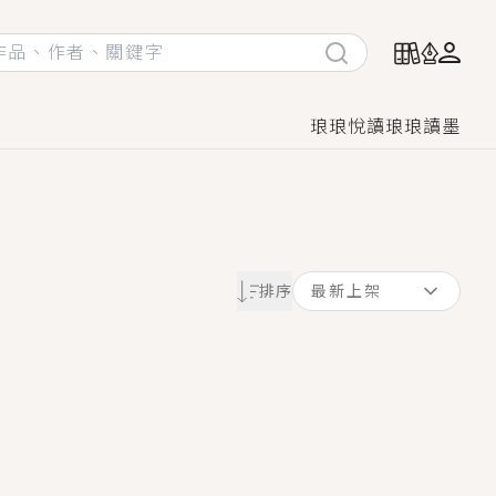
琅琅悅讀
琅琅讀墨
她頭也不回找新歡，他居然還後悔了？
排序
最新上架
GL漫畫！
♡→
！
著她……