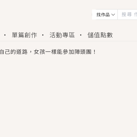
找作品
單篇創作
活動專區
儲值點數
自己的道路，女孩一樣能參加陣頭團！
會獲得豐富廣宣資源、專屬服務與獨享福利！
佬，你哭什麼？》追妻火葬場！前夫失憶移情別戀，
夏日、檸檬的香氣、互相愛慕的兩位少女，今夏最推純愛
世界觀，無法抗拒的吸引力，已中毒Σ>―(〃°ω°〃)
買了房子模型，但現實中買下的竟是屬於他的停屍櫃？
個連自己也無法改變的永恆， 他的一生將不由自主追逐