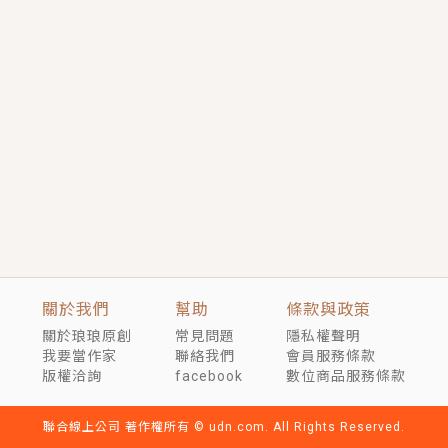
短劇原著｜《離婚後，禁欲大佬爬墻偷吻小孕妻》坊間
傳聞，顧總沒有太太、不需要情人，卻寵愛著他的私人
醫生？！
穿越｜《穿越遠古後成了野人娘子》你好，一起爬山
嗎？被男友推下山，直接穿越到遠古時代的那種......
關於我們
幫助
條款與政策
關於琅琅原創
常見問題
隱私權聲明
我要當作家
聯絡我們
會員服務條款
版權洽詢
facebook
數位商品服務條款
聯合線上公司 著作權所有 © udn.com. All Rights Reserved.