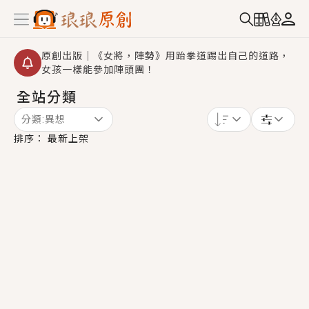
原創出版｜《女將，陣勢》用跆拳道踢出自己的道路，
女孩一樣能參加陣頭團！
全站分類
創,作家招募｜華文小說創作首選！有機會獲得豐富廣宣
資源、專屬服務與獨享福利！
分類:
異想
小編心動書單｜《離婚你提的，二婚嫁大佬，你哭什
排序：
最新上架
麼？》追妻火葬場！前夫失憶移情別戀，她頭也不回找
新歡，他居然還後悔了？
GL｜《夏日與檸檬與重疊世界》炎熱的夏日、檸檬的香
氣、互相愛慕的兩位少女，今夏最推純愛GL漫畫！
BL｜《費洛蒙中毒》救命！特殊費洛蒙體質世界觀，無
法抗拒的吸引力，已中毒Σ>―(〃°ω°〃)♡→
OMG你嚇到我了｜《陰陽鬼店》上班族買了房子模型，
但現實中買下的竟是屬於他的停屍櫃？！
言情｜《國語推行員》每個人心中都有一個連自己也無
法改變的永恆， 他的一生將不由自主追逐著她……