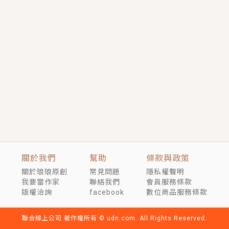
短劇原著｜《離婚後，禁欲大佬爬墻偷吻小孕妻》坊間
傳聞，顧總沒有太太、不需要情人，卻寵愛著他的私人
醫生？！
穿越｜《穿越遠古後成了野人娘子》你好，一起爬山
嗎？被男友推下山，直接穿越到遠古時代的那種......
關於我們
幫助
條款與政策
關於琅琅原創
常見問題
隱私權聲明
我要當作家
聯絡我們
會員服務條款
版權洽詢
facebook
數位商品服務條款
聯合線上公司 著作權所有 © udn.com. All Rights Reserved.