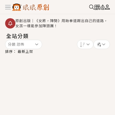
原創出版｜《女將，陣勢》用跆拳道踢出自己的道路，
女孩一樣能參加陣頭團！
全站分類
創,作家招募｜華文小說創作首選！有機會獲得豐富廣宣
資源、專屬服務與獨享福利！
分類:
恐怖
小編心動書單｜《離婚你提的，二婚嫁大佬，你哭什
排序：
最新上架
麼？》追妻火葬場！前夫失憶移情別戀，她頭也不回找
新歡，他居然還後悔了？
GL｜《夏日與檸檬與重疊世界》炎熱的夏日、檸檬的香
氣、互相愛慕的兩位少女，今夏最推純愛GL漫畫！
BL｜《費洛蒙中毒》救命！特殊費洛蒙體質世界觀，無
法抗拒的吸引力，已中毒Σ>―(〃°ω°〃)♡→
OMG你嚇到我了｜《陰陽鬼店》上班族買了房子模型，
但現實中買下的竟是屬於他的停屍櫃？！
言情｜《國語推行員》每個人心中都有一個連自己也無
法改變的永恆， 他的一生將不由自主追逐著她……