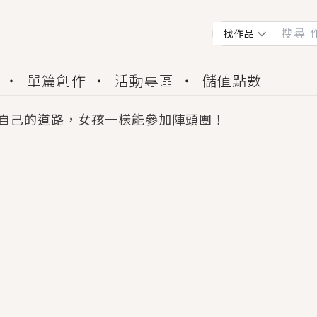
找作品
單篇創作
活動專區
儲值點數
自己的道路，女孩一樣能參加陣頭團！
會獲得豐富廣宣資源、專屬服務與獨享福利！
佬，你哭什麼？》追妻火葬場！前夫失憶移情別戀，
夏日、檸檬的香氣、互相愛慕的兩位少女，今夏最推純愛
世界觀，無法抗拒的吸引力，已中毒Σ>―(〃°ω°〃)
買了房子模型，但現實中買下的竟是屬於他的停屍櫃？
個連自己也無法改變的永恆， 他的一生將不由自主追逐