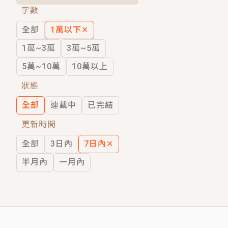
字數
短劇原著｜《離婚後，禁欲大佬爬墻偷吻
全部
1萬以下
✕
穿越｜《穿越遠古後成了野人娘子》你好，
1萬~3萬
3萬~5萬
5萬~10萬
10萬以上
狀態
全部
連載中
已完結
更新時間
全部
3日內
7日內
✕
半月內
一月內