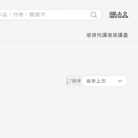
琅琅悅讀
琅琅讀墨
她頭也不回找新歡，他居然還後悔了？
排序
最新上架
GL漫畫！
♡→
！
著她……