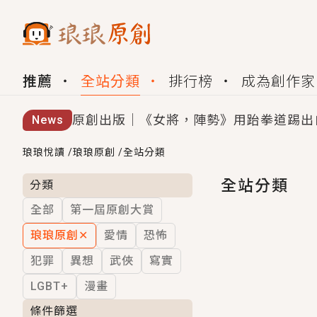
推薦
全站分類
排行榜
成為創作家
原創出版｜《女將，陣勢》用跆拳道踢出
News
創,作家招募｜華文小說創作首選！有機
琅琅悅讀
/
琅琅原創
/
全站分類
小編心動書單｜《離婚你提的，二婚嫁大
全站分類
分類
全部
第一屆原創大賞
GL｜《夏日與檸檬與重疊世界》炎熱的
琅琅原創
✕
愛情
恐怖
BL｜《費洛蒙中毒》救命！特殊費洛蒙體質
犯罪
異想
武俠
寫實
OMG你嚇到我了｜《陰陽鬼店》上班族
LGBT+
漫畫
言情｜《國語推行員》每個人心中都有一
條件篩選