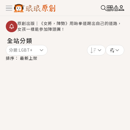
原創出版｜《女將，陣勢》用跆拳道踢出自己的道路，
女孩一樣能參加陣頭團！
全站分類
創,作家招募｜華文小說創作首選！有機會獲得豐富廣宣
資源、專屬服務與獨享福利！
分類:
LGBT+
小編心動書單｜《離婚你提的，二婚嫁大佬，你哭什
排序：
最新上架
麼？》追妻火葬場！前夫失憶移情別戀，她頭也不回找
新歡，他居然還後悔了？
GL｜《夏日與檸檬與重疊世界》炎熱的夏日、檸檬的香
氣、互相愛慕的兩位少女，今夏最推純愛GL漫畫！
BL｜《費洛蒙中毒》救命！特殊費洛蒙體質世界觀，無
法抗拒的吸引力，已中毒Σ>―(〃°ω°〃)♡→
OMG你嚇到我了｜《陰陽鬼店》上班族買了房子模型，
但現實中買下的竟是屬於他的停屍櫃？！
言情｜《國語推行員》每個人心中都有一個連自己也無
法改變的永恆， 他的一生將不由自主追逐著她……