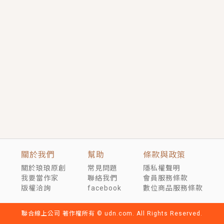
短劇原著｜《離婚後，禁欲大佬爬墻偷吻小孕妻》坊間
傳聞，顧總沒有太太、不需要情人，卻寵愛著他的私人
醫生？！
穿越｜《穿越遠古後成了野人娘子》你好，一起爬山
嗎？被男友推下山，直接穿越到遠古時代的那種......
關於我們
幫助
條款與政策
關於琅琅原創
常見問題
隱私權聲明
我要當作家
聯絡我們
會員服務條款
版權洽詢
facebook
數位商品服務條款
聯合線上公司 著作權所有 © udn.com. All Rights Reserved.