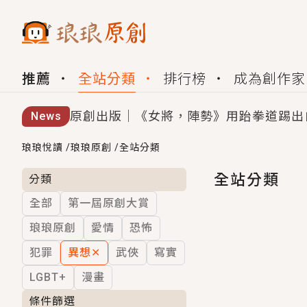
推薦
全站分類
排行榜
成為創作家
原創出版｜《女將，陣勢》用跆拳道踢出
News
創,作家招募｜華文小說創作首選！有機
琅琅悅讀
/
琅琅原創
/
全站分類
小編心動書單｜《離婚你提的，二婚嫁大
全站分類
分類
全部
第一屆原創大賞
GL｜《夏日與檸檬與重疊世界》炎熱的
琅琅原創
愛情
恐怖
BL｜《費洛蒙中毒》救命！特殊費洛蒙體質
犯罪
異想
✕
武俠
寫實
OMG你嚇到我了｜《陰陽鬼店》上班族
LGBT+
漫畫
言情｜《國語推行員》每個人心中都有一
條件篩選