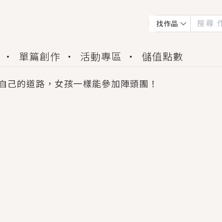
找作品
單篇創作
活動專區
儲值點數
自己的道路，女孩一樣能參加陣頭團！
會獲得豐富廣宣資源、專屬服務與獨享福利！
佬，你哭什麼？》追妻火葬場！前夫失憶移情別戀，
夏日、檸檬的香氣、互相愛慕的兩位少女，今夏最推純愛
世界觀，無法抗拒的吸引力，已中毒Σ>―(〃°ω°〃)
買了房子模型，但現實中買下的竟是屬於他的停屍櫃？
個連自己也無法改變的永恆， 他的一生將不由自主追逐