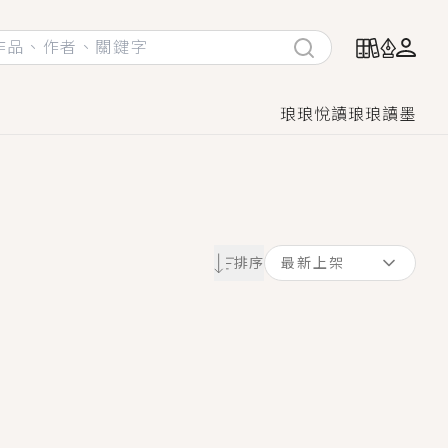
琅琅悅讀
琅琅讀墨
她頭也不回找新歡，他居然還後悔了？
排序
最新上架
GL漫畫！
♡→
！
著她……