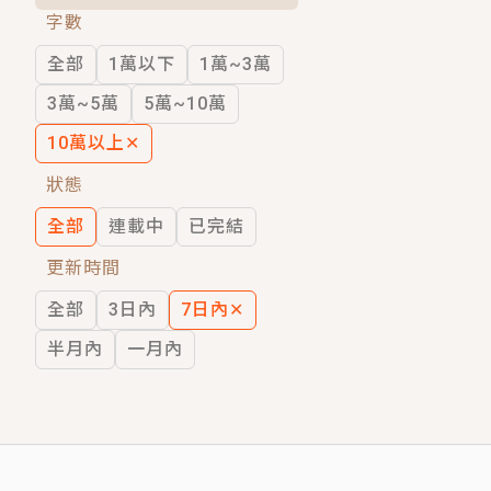
字數
短劇原著｜《離婚後，禁欲大佬爬墻偷吻
全部
1萬以下
1萬~3萬
穿越｜《穿越遠古後成了野人娘子》你好，
3萬~5萬
5萬~10萬
10萬以上
✕
狀態
全部
連載中
已完結
更新時間
全部
3日內
7日內
✕
半月內
一月內