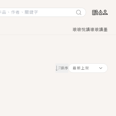
琅琅悅讀
琅琅讀墨
她頭也不回找新歡，他居然還後悔了？
排序
最新上架
GL漫畫！
♡→
！
著她……