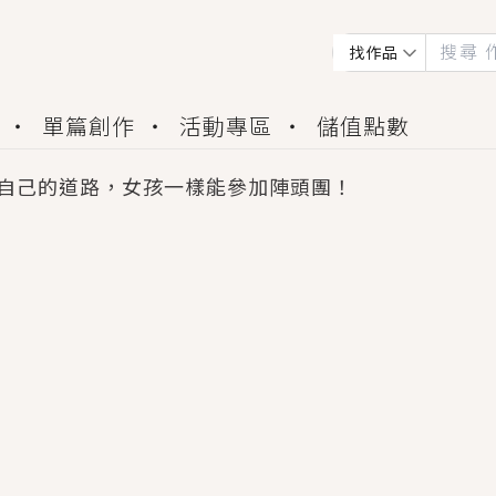
找作品
單篇創作
活動專區
儲值點數
自己的道路，女孩一樣能參加陣頭團！
會獲得豐富廣宣資源、專屬服務與獨享福利！
佬，你哭什麼？》追妻火葬場！前夫失憶移情別戀，
夏日、檸檬的香氣、互相愛慕的兩位少女，今夏最推純愛
世界觀，無法抗拒的吸引力，已中毒Σ>―(〃°ω°〃)
買了房子模型，但現實中買下的竟是屬於他的停屍櫃？
個連自己也無法改變的永恆， 他的一生將不由自主追逐