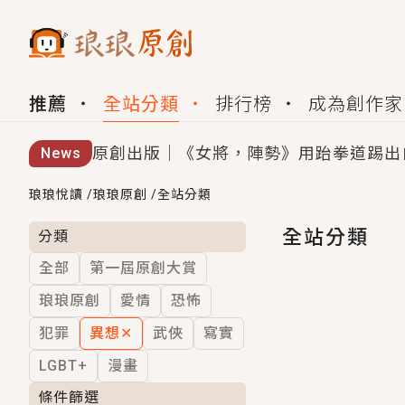
推薦
全站分類
排行榜
成為創作家
原創出版｜《女將，陣勢》用跆拳道踢出
News
創,作家招募｜華文小說創作首選！有機
琅琅悅讀
/
琅琅原創
/
全站分類
小編心動書單｜《離婚你提的，二婚嫁大
全站分類
分類
全部
第一屆原創大賞
GL｜《夏日與檸檬與重疊世界》炎熱的
琅琅原創
愛情
恐怖
BL｜《費洛蒙中毒》救命！特殊費洛蒙體質
犯罪
異想
✕
武俠
寫實
OMG你嚇到我了｜《陰陽鬼店》上班族
LGBT+
漫畫
言情｜《國語推行員》每個人心中都有一
條件篩選