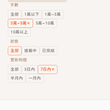
字數
短劇原著｜《離婚後，禁欲大佬爬墻偷吻
全部
1萬以下
1萬~3萬
穿越｜《穿越遠古後成了野人娘子》你好，
3萬~5萬
✕
5萬~10萬
10萬以上
狀態
全部
連載中
已完結
更新時間
全部
3日內
7日內
✕
半月內
一月內