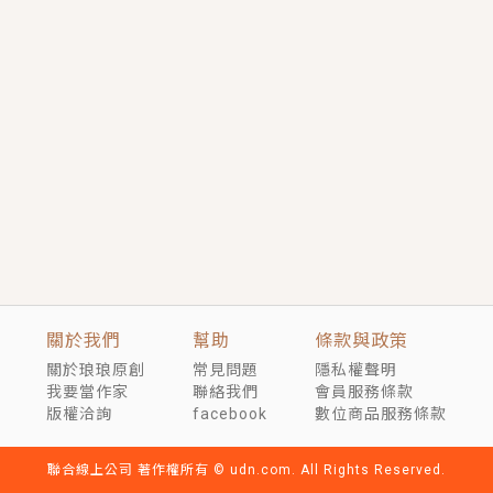
短劇原著｜《離婚後，禁欲大佬爬墻偷吻小孕妻》坊間
傳聞，顧總沒有太太、不需要情人，卻寵愛著他的私人
醫生？！
穿越｜《穿越遠古後成了野人娘子》你好，一起爬山
嗎？被男友推下山，直接穿越到遠古時代的那種......
關於我們
幫助
條款與政策
關於琅琅原創
常見問題
隱私權聲明
我要當作家
聯絡我們
會員服務條款
版權洽詢
facebook
數位商品服務條款
聯合線上公司 著作權所有 © udn.com. All Rights Reserved.