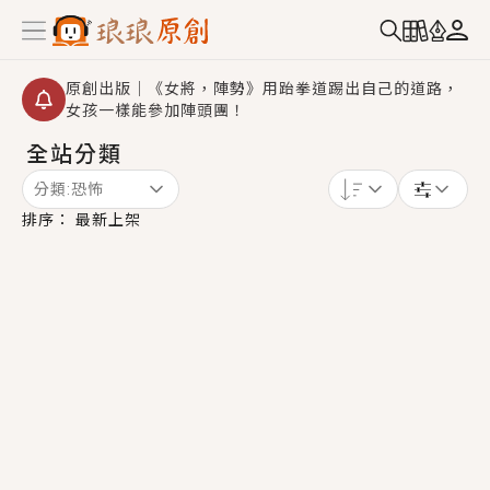
原創出版｜《女將，陣勢》用跆拳道踢出自己的道路，
女孩一樣能參加陣頭團！
全站分類
創,作家招募｜華文小說創作首選！有機會獲得豐富廣宣
資源、專屬服務與獨享福利！
分類:
恐怖
小編心動書單｜《離婚你提的，二婚嫁大佬，你哭什
排序：
最新上架
麼？》追妻火葬場！前夫失憶移情別戀，她頭也不回找
新歡，他居然還後悔了？
GL｜《夏日與檸檬與重疊世界》炎熱的夏日、檸檬的香
氣、互相愛慕的兩位少女，今夏最推純愛GL漫畫！
BL｜《費洛蒙中毒》救命！特殊費洛蒙體質世界觀，無
法抗拒的吸引力，已中毒Σ>―(〃°ω°〃)♡→
OMG你嚇到我了｜《陰陽鬼店》上班族買了房子模型，
但現實中買下的竟是屬於他的停屍櫃？！
言情｜《國語推行員》每個人心中都有一個連自己也無
法改變的永恆， 他的一生將不由自主追逐著她……