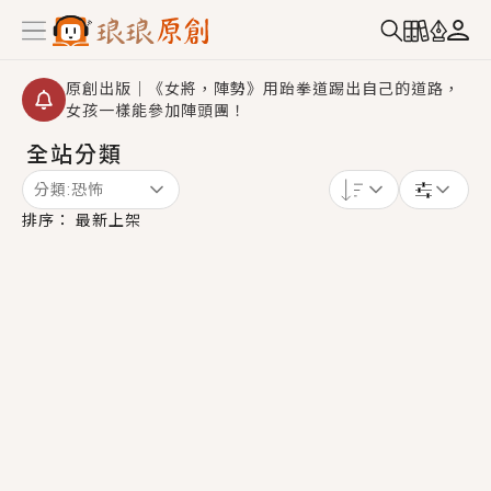
原創出版｜《女將，陣勢》用跆拳道踢出自己的道路，
女孩一樣能參加陣頭團！
全站分類
創,作家招募｜華文小說創作首選！有機會獲得豐富廣宣
資源、專屬服務與獨享福利！
分類:
恐怖
小編心動書單｜《離婚你提的，二婚嫁大佬，你哭什
排序：
最新上架
麼？》追妻火葬場！前夫失憶移情別戀，她頭也不回找
新歡，他居然還後悔了？
GL｜《夏日與檸檬與重疊世界》炎熱的夏日、檸檬的香
氣、互相愛慕的兩位少女，今夏最推純愛GL漫畫！
BL｜《費洛蒙中毒》救命！特殊費洛蒙體質世界觀，無
法抗拒的吸引力，已中毒Σ>―(〃°ω°〃)♡→
OMG你嚇到我了｜《陰陽鬼店》上班族買了房子模型，
但現實中買下的竟是屬於他的停屍櫃？！
言情｜《國語推行員》每個人心中都有一個連自己也無
法改變的永恆， 他的一生將不由自主追逐著她……