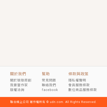
短劇原著｜《離婚後，禁欲大佬爬墻偷吻小孕妻》坊間
傳聞，顧總沒有太太、不需要情人，卻寵愛著他的私人
醫生？！
穿越｜《穿越遠古後成了野人娘子》你好，一起爬山
嗎？被男友推下山，直接穿越到遠古時代的那種......
關於我們
幫助
條款與政策
關於琅琅原創
常見問題
隱私權聲明
我要當作家
聯絡我們
會員服務條款
版權洽詢
facebook
數位商品服務條款
聯合線上公司 著作權所有 © udn.com. All Rights Reserved.