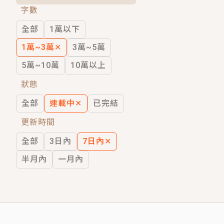
字數
短劇原著｜《離婚後，禁欲大佬爬墻偷吻
全部
1萬以下
穿越｜《穿越遠古後成了野人娘子》你好，
1萬~3萬
✕
3萬~5萬
5萬~10萬
10萬以上
狀態
全部
連載中
✕
已完結
更新時間
全部
3日內
7日內
✕
半月內
一月內