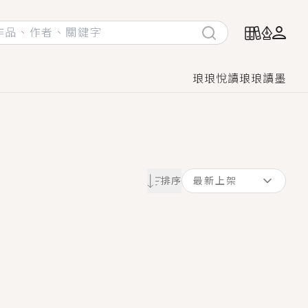
琅琅悅讀
琅琅讀墨
她頭也不回找新歡，他居然還後悔了？
排序
最新上架
GL漫畫！
♡→
！
著她……