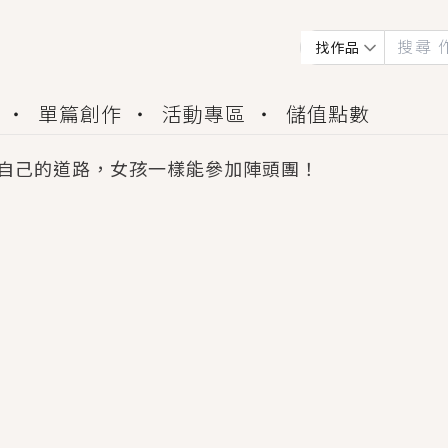
找作品
單篇創作
活動專區
儲值點數
自己的道路，女孩一樣能參加陣頭團！
會獲得豐富廣宣資源、專屬服務與獨享福利！
佬，你哭什麼？》追妻火葬場！前夫失憶移情別戀，
夏日、檸檬的香氣、互相愛慕的兩位少女，今夏最推純愛
世界觀，無法抗拒的吸引力，已中毒Σ>―(〃°ω°〃)
買了房子模型，但現實中買下的竟是屬於他的停屍櫃？
個連自己也無法改變的永恆， 他的一生將不由自主追逐