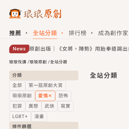
推薦
全站分類
排行榜
成為創作家
原創出版｜《女將，陣勢》用跆拳道踢出
News
創,作家招募｜華文小說創作首選！有機
琅琅悅讀
/
琅琅原創
/
全站分類
小編心動書單｜《離婚你提的，二婚嫁大
全站分類
分類
全部
第一屆原創大賞
GL｜《夏日與檸檬與重疊世界》炎熱的
琅琅原創
愛情
✕
恐怖
BL｜《費洛蒙中毒》救命！特殊費洛蒙體質
犯罪
異想
武俠
寫實
OMG你嚇到我了｜《陰陽鬼店》上班族
LGBT+
漫畫
言情｜《國語推行員》每個人心中都有一
條件篩選