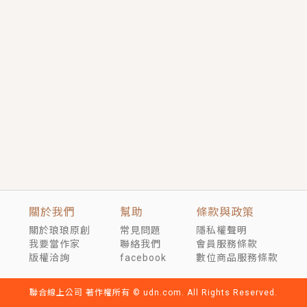
短劇原著｜《離婚後，禁欲大佬爬墻偷吻小孕妻》坊間
傳聞，顧總沒有太太、不需要情人，卻寵愛著他的私人
醫生？！
穿越｜《穿越遠古後成了野人娘子》你好，一起爬山
嗎？被男友推下山，直接穿越到遠古時代的那種......
關於我們
幫助
條款與政策
關於琅琅原創
常見問題
隱私權聲明
我要當作家
聯絡我們
會員服務條款
版權洽詢
facebook
數位商品服務條款
聯合線上公司 著作權所有 © udn.com. All Rights Reserved.