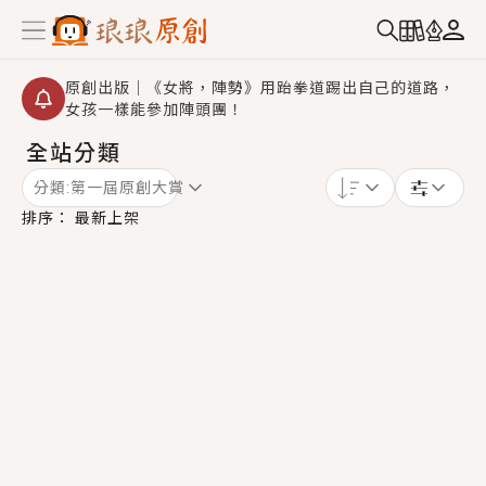
原創出版｜《女將，陣勢》用跆拳道踢出自己的道路，
女孩一樣能參加陣頭團！
全站分類
創,作家招募｜華文小說創作首選！有機會獲得豐富廣宣
資源、專屬服務與獨享福利！
分類:
第一屆原創大賞
小編心動書單｜《離婚你提的，二婚嫁大佬，你哭什
排序：
最新上架
麼？》追妻火葬場！前夫失憶移情別戀，她頭也不回找
新歡，他居然還後悔了？
GL｜《夏日與檸檬與重疊世界》炎熱的夏日、檸檬的香
氣、互相愛慕的兩位少女，今夏最推純愛GL漫畫！
BL｜《費洛蒙中毒》救命！特殊費洛蒙體質世界觀，無
法抗拒的吸引力，已中毒Σ>―(〃°ω°〃)♡→
OMG你嚇到我了｜《陰陽鬼店》上班族買了房子模型，
但現實中買下的竟是屬於他的停屍櫃？！
言情｜《國語推行員》每個人心中都有一個連自己也無
法改變的永恆， 他的一生將不由自主追逐著她……