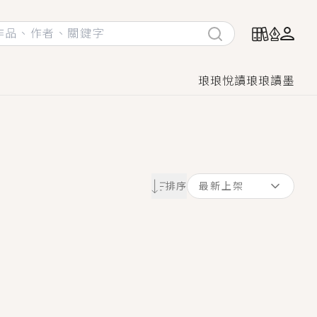
琅琅悅讀
琅琅讀墨
她頭也不回找新歡，他居然還後悔了？
排序
最新上架
GL漫畫！
♡→
！
著她……