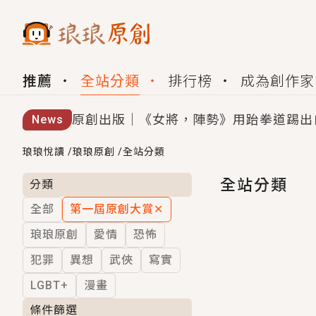
推薦
全站分類
排行榜
成為創作家
原創出版｜《女將，陣勢》用跆拳道踢出
News
創,作家招募｜華文小說創作首選！有機
琅琅悅讀
/
琅琅原創
/
全站分類
小編心動書單｜《離婚你提的，二婚嫁大
全站分類
分類
全部
第一屆原創大賞
✕
GL｜《夏日與檸檬與重疊世界》炎熱的
琅琅原創
愛情
恐怖
BL｜《費洛蒙中毒》救命！特殊費洛蒙體質
犯罪
異想
武俠
寫實
OMG你嚇到我了｜《陰陽鬼店》上班族
LGBT+
漫畫
言情｜《國語推行員》每個人心中都有一
條件篩選