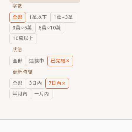
字數
短劇原著｜《離婚後，禁欲大佬爬墻偷吻
全部
1萬以下
1萬~3萬
穿越｜《穿越遠古後成了野人娘子》你好，
3萬~5萬
5萬~10萬
10萬以上
狀態
全部
連載中
已完結
✕
更新時間
全部
3日內
7日內
✕
半月內
一月內