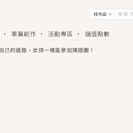
找作品
單篇創作
活動專區
儲值點數
自己的道路，女孩一樣能參加陣頭團！
會獲得豐富廣宣資源、專屬服務與獨享福利！
佬，你哭什麼？》追妻火葬場！前夫失憶移情別戀，
夏日、檸檬的香氣、互相愛慕的兩位少女，今夏最推純愛
世界觀，無法抗拒的吸引力，已中毒Σ>―(〃°ω°〃)
買了房子模型，但現實中買下的竟是屬於他的停屍櫃？
個連自己也無法改變的永恆， 他的一生將不由自主追逐