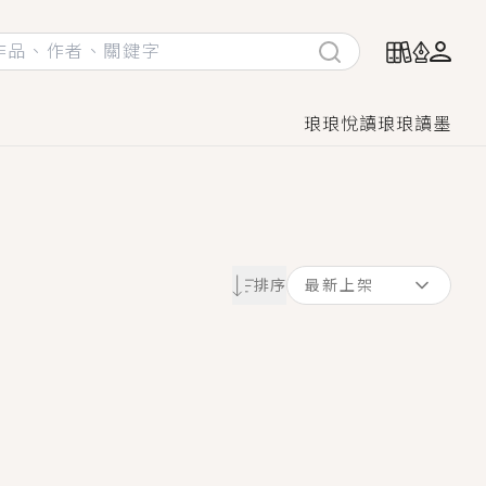
琅琅悅讀
琅琅讀墨
她頭也不回找新歡，他居然還後悔了？
排序
最新上架
GL漫畫！
♡→
！
著她……