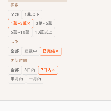
字數
短劇原著｜《離婚後，禁欲大佬爬墻偷吻
全部
1萬以下
穿越｜《穿越遠古後成了野人娘子》你好，
1萬~3萬
✕
3萬~5萬
5萬~10萬
10萬以上
狀態
全部
連載中
已完結
✕
更新時間
全部
3日內
7日內
✕
半月內
一月內