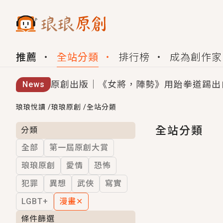
推薦
全站分類
排行榜
成為創作家
原創出版｜《女將，陣勢》用跆拳道踢出
News
創,作家招募｜華文小說創作首選！有機
琅琅悅讀
/
琅琅原創
/
全站分類
小編心動書單｜《離婚你提的，二婚嫁大
全站分類
分類
全部
第一屆原創大賞
GL｜《夏日與檸檬與重疊世界》炎熱的
琅琅原創
愛情
恐怖
BL｜《費洛蒙中毒》救命！特殊費洛蒙體質
犯罪
異想
武俠
寫實
OMG你嚇到我了｜《陰陽鬼店》上班族
LGBT+
漫畫
✕
言情｜《國語推行員》每個人心中都有一
條件篩選