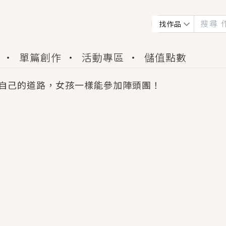
找作品
單篇創作
活動專區
儲值點數
自己的道路，女孩一樣能參加陣頭團！
會獲得豐富廣宣資源、專屬服務與獨享福利！
佬，你哭什麼？》追妻火葬場！前夫失憶移情別戀，
夏日、檸檬的香氣、互相愛慕的兩位少女，今夏最推純愛
世界觀，無法抗拒的吸引力，已中毒Σ>―(〃°ω°〃)
買了房子模型，但現實中買下的竟是屬於他的停屍櫃？
個連自己也無法改變的永恆， 他的一生將不由自主追逐