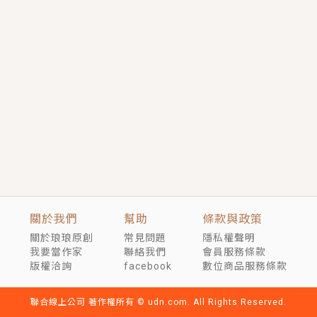
短劇原著｜《離婚後，禁欲大佬爬墻偷吻小孕妻》坊間
傳聞，顧總沒有太太、不需要情人，卻寵愛著他的私人
醫生？！
穿越｜《穿越遠古後成了野人娘子》你好，一起爬山
嗎？被男友推下山，直接穿越到遠古時代的那種......
關於我們
幫助
條款與政策
關於琅琅原創
常見問題
隱私權聲明
我要當作家
聯絡我們
會員服務條款
版權洽詢
facebook
數位商品服務條款
聯合線上公司 著作權所有 © udn.com. All Rights Reserved.