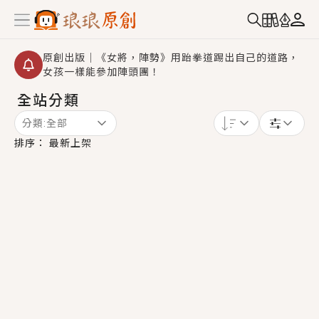
原創出版｜《女將，陣勢》用跆拳道踢出自己的道路，
女孩一樣能參加陣頭團！
全站分類
創,作家招募｜華文小說創作首選！有機會獲得豐富廣宣
資源、專屬服務與獨享福利！
分類:
全部
小編心動書單｜《離婚你提的，二婚嫁大佬，你哭什
排序：
最新上架
麼？》追妻火葬場！前夫失憶移情別戀，她頭也不回找
新歡，他居然還後悔了？
GL｜《夏日與檸檬與重疊世界》炎熱的夏日、檸檬的香
氣、互相愛慕的兩位少女，今夏最推純愛GL漫畫！
BL｜《費洛蒙中毒》救命！特殊費洛蒙體質世界觀，無
法抗拒的吸引力，已中毒Σ>―(〃°ω°〃)♡→
OMG你嚇到我了｜《陰陽鬼店》上班族買了房子模型，
但現實中買下的竟是屬於他的停屍櫃？！
言情｜《國語推行員》每個人心中都有一個連自己也無
法改變的永恆， 他的一生將不由自主追逐著她……