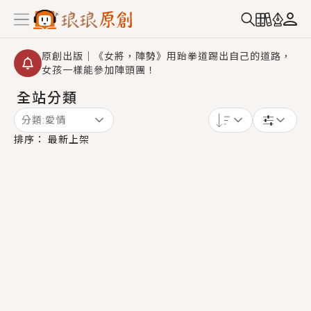
原創出版｜《女將，陣勢》用跆拳道踢出自己的道路，
女孩一樣能參加陣頭團！
全站分類
創,作家招募｜華文小說創作首選！有機會獲得豐富廣宣
資源、專屬服務與獨享福利！
分類:
愛情
小編心動書單｜《離婚你提的，二婚嫁大佬，你哭什
排序：
最新上架
麼？》追妻火葬場！前夫失憶移情別戀，她頭也不回找
新歡，他居然還後悔了？
GL｜《夏日與檸檬與重疊世界》炎熱的夏日、檸檬的香
氣、互相愛慕的兩位少女，今夏最推純愛GL漫畫！
BL｜《費洛蒙中毒》救命！特殊費洛蒙體質世界觀，無
法抗拒的吸引力，已中毒Σ>―(〃°ω°〃)♡→
OMG你嚇到我了｜《陰陽鬼店》上班族買了房子模型，
但現實中買下的竟是屬於他的停屍櫃？！
言情｜《國語推行員》每個人心中都有一個連自己也無
法改變的永恆， 他的一生將不由自主追逐著她……