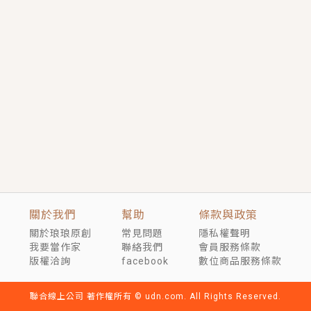
短劇原著｜《離婚後，禁欲大佬爬墻偷吻小孕妻》坊間
傳聞，顧總沒有太太、不需要情人，卻寵愛著他的私人
醫生？！
穿越｜《穿越遠古後成了野人娘子》你好，一起爬山
嗎？被男友推下山，直接穿越到遠古時代的那種......
關於我們
幫助
條款與政策
關於琅琅原創
常見問題
隱私權聲明
我要當作家
聯絡我們
會員服務條款
版權洽詢
facebook
數位商品服務條款
聯合線上公司 著作權所有 © udn.com. All Rights Reserved.