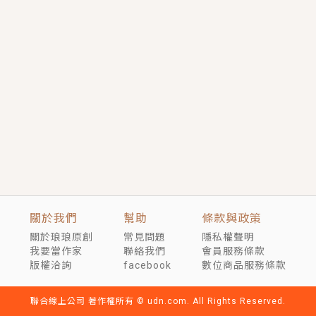
短劇原著｜《離婚後，禁欲大佬爬墻偷吻小孕妻》坊間
傳聞，顧總沒有太太、不需要情人，卻寵愛著他的私人
醫生？！
穿越｜《穿越遠古後成了野人娘子》你好，一起爬山
嗎？被男友推下山，直接穿越到遠古時代的那種......
關於我們
幫助
條款與政策
關於琅琅原創
常見問題
隱私權聲明
我要當作家
聯絡我們
會員服務條款
版權洽詢
facebook
數位商品服務條款
聯合線上公司 著作權所有 © udn.com. All Rights Reserved.