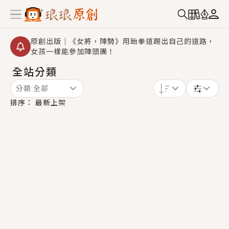
原創出版｜《女將，陣勢》用跆拳道踢出自己的道路，
女孩一樣能參加陣頭團！
全站分類
創,作家招募｜華文小說創作首選！有機會獲得豐富廣宣
資源、專屬服務與獨享福利！
分類:
全部
小編心動書單｜《離婚你提的，二婚嫁大佬，你哭什
排序：
最新上架
麼？》追妻火葬場！前夫失憶移情別戀，她頭也不回找
新歡，他居然還後悔了？
GL｜《夏日與檸檬與重疊世界》炎熱的夏日、檸檬的香
氣、互相愛慕的兩位少女，今夏最推純愛GL漫畫！
BL｜《費洛蒙中毒》救命！特殊費洛蒙體質世界觀，無
法抗拒的吸引力，已中毒Σ>―(〃°ω°〃)♡→
OMG你嚇到我了｜《陰陽鬼店》上班族買了房子模型，
但現實中買下的竟是屬於他的停屍櫃？！
言情｜《國語推行員》每個人心中都有一個連自己也無
法改變的永恆， 他的一生將不由自主追逐著她……