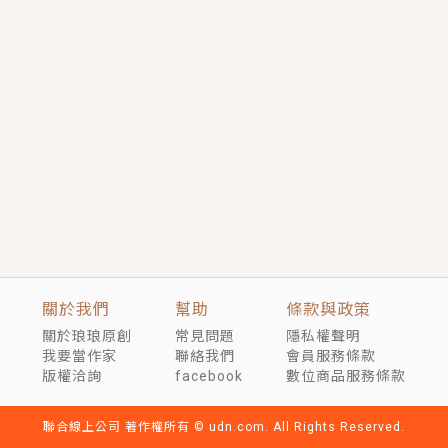
短劇原著｜《離婚後，禁欲大佬爬墻偷吻小孕妻》坊間
傳聞，顧總沒有太太、不需要情人，卻寵愛著他的私人
醫生？！
穿越｜《穿越遠古後成了野人娘子》你好，一起爬山
嗎？被男友推下山，直接穿越到遠古時代的那種......
關於我們
幫助
條款與政策
關於琅琅原創
常見問題
隱私權聲明
我要當作家
聯絡我們
會員服務條款
版權洽詢
facebook
數位商品服務條款
聯合線上公司 著作權所有 © udn.com. All Rights Reserved.