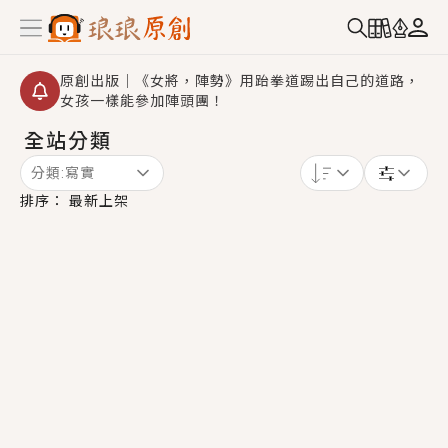
原創出版｜《女將，陣勢》用跆拳道踢出自己的道路，
女孩一樣能參加陣頭團！
全站分類
創,作家招募｜華文小說創作首選！有機會獲得豐富廣宣
資源、專屬服務與獨享福利！
分類:
寫實
小編心動書單｜《離婚你提的，二婚嫁大佬，你哭什
排序：
最新上架
麼？》追妻火葬場！前夫失憶移情別戀，她頭也不回找
新歡，他居然還後悔了？
GL｜《夏日與檸檬與重疊世界》炎熱的夏日、檸檬的香
氣、互相愛慕的兩位少女，今夏最推純愛GL漫畫！
BL｜《費洛蒙中毒》救命！特殊費洛蒙體質世界觀，無
法抗拒的吸引力，已中毒Σ>―(〃°ω°〃)♡→
OMG你嚇到我了｜《陰陽鬼店》上班族買了房子模型，
但現實中買下的竟是屬於他的停屍櫃？！
言情｜《國語推行員》每個人心中都有一個連自己也無
法改變的永恆， 他的一生將不由自主追逐著她……