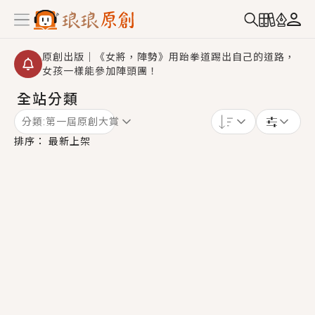
原創出版｜《女將，陣勢》用跆拳道踢出自己的道路，
女孩一樣能參加陣頭團！
全站分類
創,作家招募｜華文小說創作首選！有機會獲得豐富廣宣
資源、專屬服務與獨享福利！
分類:
第一屆原創大賞
小編心動書單｜《離婚你提的，二婚嫁大佬，你哭什
排序：
最新上架
麼？》追妻火葬場！前夫失憶移情別戀，她頭也不回找
新歡，他居然還後悔了？
GL｜《夏日與檸檬與重疊世界》炎熱的夏日、檸檬的香
氣、互相愛慕的兩位少女，今夏最推純愛GL漫畫！
BL｜《費洛蒙中毒》救命！特殊費洛蒙體質世界觀，無
法抗拒的吸引力，已中毒Σ>―(〃°ω°〃)♡→
OMG你嚇到我了｜《陰陽鬼店》上班族買了房子模型，
但現實中買下的竟是屬於他的停屍櫃？！
言情｜《國語推行員》每個人心中都有一個連自己也無
法改變的永恆， 他的一生將不由自主追逐著她……