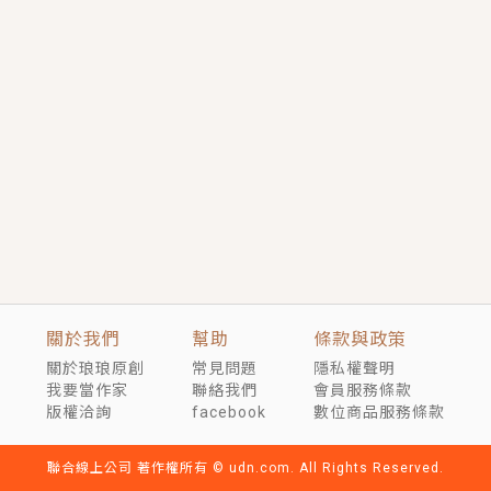
短劇原著｜《離婚後，禁欲大佬爬墻偷吻小孕妻》坊間
傳聞，顧總沒有太太、不需要情人，卻寵愛著他的私人
醫生？！
穿越｜《穿越遠古後成了野人娘子》你好，一起爬山
嗎？被男友推下山，直接穿越到遠古時代的那種......
關於我們
幫助
條款與政策
關於琅琅原創
常見問題
隱私權聲明
我要當作家
聯絡我們
會員服務條款
版權洽詢
facebook
數位商品服務條款
聯合線上公司 著作權所有 © udn.com. All Rights Reserved.