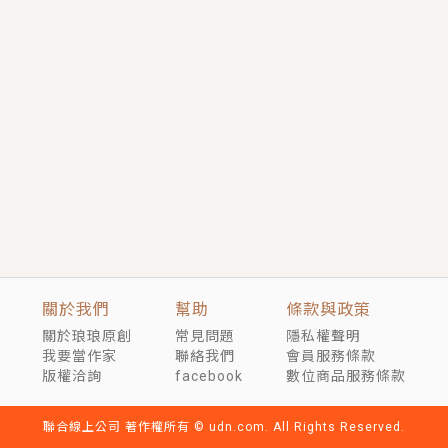
短劇原著｜《離婚後，禁欲大佬爬墻偷吻小孕妻》坊間
傳聞，顧總沒有太太、不需要情人，卻寵愛著他的私人
醫生？！
穿越｜《穿越遠古後成了野人娘子》你好，一起爬山
嗎？被男友推下山，直接穿越到遠古時代的那種......
關於我們
幫助
條款與政策
關於琅琅原創
常見問題
隱私權聲明
我要當作家
聯絡我們
會員服務條款
版權洽詢
facebook
數位商品服務條款
聯合線上公司 著作權所有 © udn.com. All Rights Reserved.