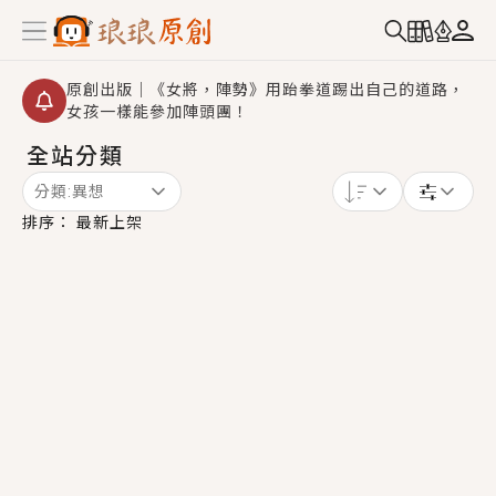
原創出版｜《女將，陣勢》用跆拳道踢出自己的道路，
女孩一樣能參加陣頭團！
全站分類
創,作家招募｜華文小說創作首選！有機會獲得豐富廣宣
資源、專屬服務與獨享福利！
分類:
異想
小編心動書單｜《離婚你提的，二婚嫁大佬，你哭什
排序：
最新上架
麼？》追妻火葬場！前夫失憶移情別戀，她頭也不回找
新歡，他居然還後悔了？
GL｜《夏日與檸檬與重疊世界》炎熱的夏日、檸檬的香
氣、互相愛慕的兩位少女，今夏最推純愛GL漫畫！
BL｜《費洛蒙中毒》救命！特殊費洛蒙體質世界觀，無
法抗拒的吸引力，已中毒Σ>―(〃°ω°〃)♡→
OMG你嚇到我了｜《陰陽鬼店》上班族買了房子模型，
但現實中買下的竟是屬於他的停屍櫃？！
言情｜《國語推行員》每個人心中都有一個連自己也無
法改變的永恆， 他的一生將不由自主追逐著她……