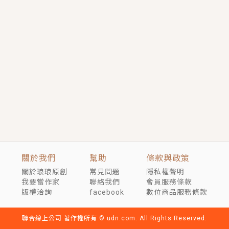
短劇原著｜《離婚後，禁欲大佬爬墻偷吻小孕妻》坊間
傳聞，顧總沒有太太、不需要情人，卻寵愛著他的私人
醫生？！
穿越｜《穿越遠古後成了野人娘子》你好，一起爬山
嗎？被男友推下山，直接穿越到遠古時代的那種......
關於我們
幫助
條款與政策
關於琅琅原創
常見問題
隱私權聲明
我要當作家
聯絡我們
會員服務條款
版權洽詢
facebook
數位商品服務條款
聯合線上公司 著作權所有 © udn.com. All Rights Reserved.