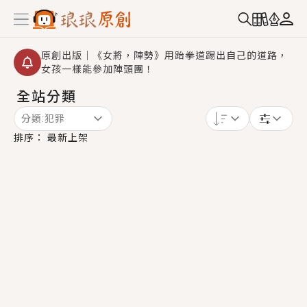
原創出版｜《女將，陣勢》用跆拳道踢出自己的道路，
女孩一樣能參加陣頭團！
全站分類
創,作家招募｜華文小說創作首選！有機會獲得豐富廣宣
資源、專屬服務與獨享福利！
分類:
犯罪
小編心動書單｜《離婚你提的，二婚嫁大佬，你哭什
排序：
最新上架
麼？》追妻火葬場！前夫失憶移情別戀，她頭也不回找
新歡，他居然還後悔了？
GL｜《夏日與檸檬與重疊世界》炎熱的夏日、檸檬的香
氣、互相愛慕的兩位少女，今夏最推純愛GL漫畫！
BL｜《費洛蒙中毒》救命！特殊費洛蒙體質世界觀，無
法抗拒的吸引力，已中毒Σ>―(〃°ω°〃)♡→
OMG你嚇到我了｜《陰陽鬼店》上班族買了房子模型，
但現實中買下的竟是屬於他的停屍櫃？！
言情｜《國語推行員》每個人心中都有一個連自己也無
法改變的永恆， 他的一生將不由自主追逐著她……