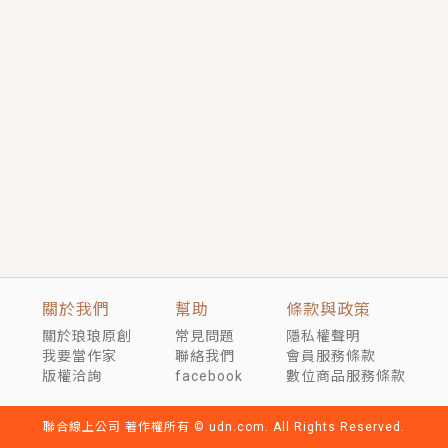
短劇原著｜《離婚後，禁欲大佬爬墻偷吻小孕妻》坊間
傳聞，顧總沒有太太、不需要情人，卻寵愛著他的私人
醫生？！
穿越｜《穿越遠古後成了野人娘子》你好，一起爬山
嗎？被男友推下山，直接穿越到遠古時代的那種......
關於我們
幫助
條款與政策
關於琅琅原創
常見問題
隱私權聲明
我要當作家
聯絡我們
會員服務條款
版權洽詢
facebook
數位商品服務條款
聯合線上公司 著作權所有 © udn.com. All Rights Reserved.