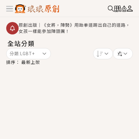
原創出版｜《女將，陣勢》用跆拳道踢出自己的道路，
女孩一樣能參加陣頭團！
全站分類
創,作家招募｜華文小說創作首選！有機會獲得豐富廣宣
資源、專屬服務與獨享福利！
分類:
LGBT+
小編心動書單｜《離婚你提的，二婚嫁大佬，你哭什
排序：
最新上架
麼？》追妻火葬場！前夫失憶移情別戀，她頭也不回找
新歡，他居然還後悔了？
GL｜《夏日與檸檬與重疊世界》炎熱的夏日、檸檬的香
氣、互相愛慕的兩位少女，今夏最推純愛GL漫畫！
BL｜《費洛蒙中毒》救命！特殊費洛蒙體質世界觀，無
法抗拒的吸引力，已中毒Σ>―(〃°ω°〃)♡→
OMG你嚇到我了｜《陰陽鬼店》上班族買了房子模型，
但現實中買下的竟是屬於他的停屍櫃？！
言情｜《國語推行員》每個人心中都有一個連自己也無
法改變的永恆， 他的一生將不由自主追逐著她……