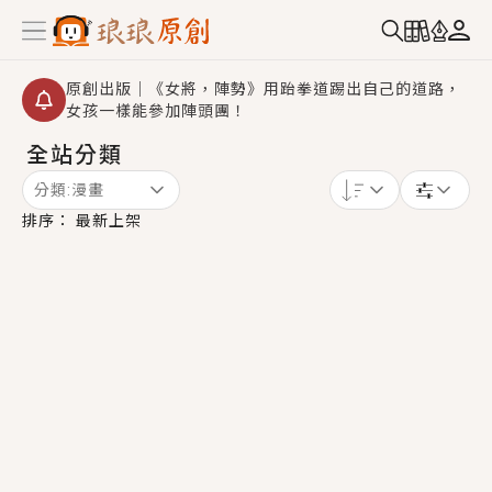
原創出版｜《女將，陣勢》用跆拳道踢出自己的道路，
女孩一樣能參加陣頭團！
全站分類
創,作家招募｜華文小說創作首選！有機會獲得豐富廣宣
資源、專屬服務與獨享福利！
分類:
漫畫
小編心動書單｜《離婚你提的，二婚嫁大佬，你哭什
排序：
最新上架
麼？》追妻火葬場！前夫失憶移情別戀，她頭也不回找
新歡，他居然還後悔了？
GL｜《夏日與檸檬與重疊世界》炎熱的夏日、檸檬的香
氣、互相愛慕的兩位少女，今夏最推純愛GL漫畫！
BL｜《費洛蒙中毒》救命！特殊費洛蒙體質世界觀，無
法抗拒的吸引力，已中毒Σ>―(〃°ω°〃)♡→
OMG你嚇到我了｜《陰陽鬼店》上班族買了房子模型，
但現實中買下的竟是屬於他的停屍櫃？！
言情｜《國語推行員》每個人心中都有一個連自己也無
法改變的永恆， 他的一生將不由自主追逐著她……