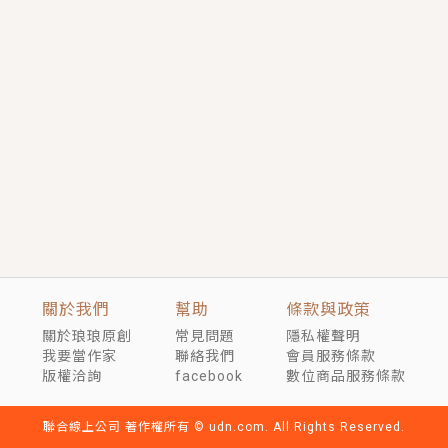
短劇原著｜《離婚後，禁欲大佬爬墻偷吻小孕妻》坊間
傳聞，顧總沒有太太、不需要情人，卻寵愛著他的私人
醫生？！
穿越｜《穿越遠古後成了野人娘子》你好，一起爬山
嗎？被男友推下山，直接穿越到遠古時代的那種......
關於我們
幫助
條款與政策
關於琅琅原創
常見問題
隱私權聲明
我要當作家
聯絡我們
會員服務條款
版權洽詢
facebook
數位商品服務條款
聯合線上公司 著作權所有 © udn.com. All Rights Reserved.