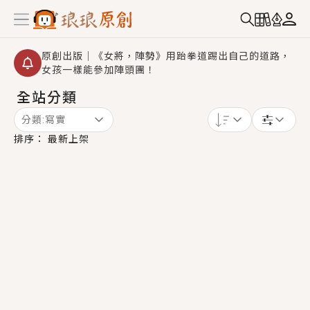
原創出版｜《女將，陣勢》用跆拳道踢出自己的道路，
女孩一樣能參加陣頭團！
全站分類
創,作家招募｜華文小說創作首選！有機會獲得豐富廣宣
資源、專屬服務與獨享福利！
分類:
寫實
小編心動書單｜《離婚你提的，二婚嫁大佬，你哭什
排序：
最新上架
麼？》追妻火葬場！前夫失憶移情別戀，她頭也不回找
新歡，他居然還後悔了？
GL｜《夏日與檸檬與重疊世界》炎熱的夏日、檸檬的香
氣、互相愛慕的兩位少女，今夏最推純愛GL漫畫！
BL｜《費洛蒙中毒》救命！特殊費洛蒙體質世界觀，無
法抗拒的吸引力，已中毒Σ>―(〃°ω°〃)♡→
OMG你嚇到我了｜《陰陽鬼店》上班族買了房子模型，
但現實中買下的竟是屬於他的停屍櫃？！
言情｜《國語推行員》每個人心中都有一個連自己也無
法改變的永恆， 他的一生將不由自主追逐著她……