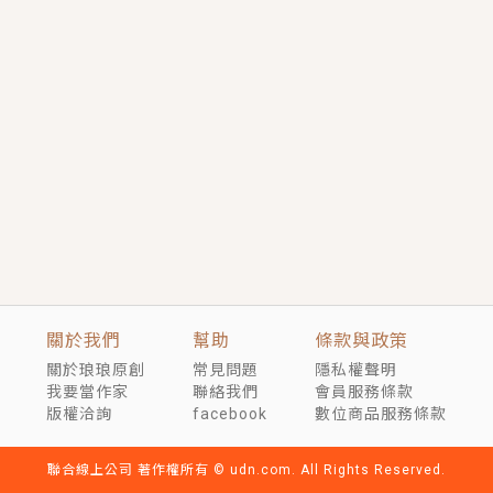
短劇原著｜《離婚後，禁欲大佬爬墻偷吻小孕妻》坊間
傳聞，顧總沒有太太、不需要情人，卻寵愛著他的私人
醫生？！
穿越｜《穿越遠古後成了野人娘子》你好，一起爬山
嗎？被男友推下山，直接穿越到遠古時代的那種......
關於我們
幫助
條款與政策
關於琅琅原創
常見問題
隱私權聲明
我要當作家
聯絡我們
會員服務條款
版權洽詢
facebook
數位商品服務條款
聯合線上公司 著作權所有 © udn.com. All Rights Reserved.