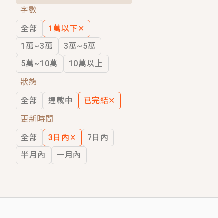
字數
短劇原著｜《離婚後，禁欲大佬爬墻偷吻
全部
1萬以下
✕
穿越｜《穿越遠古後成了野人娘子》你好，
1萬~3萬
3萬~5萬
5萬~10萬
10萬以上
狀態
全部
連載中
已完結
✕
更新時間
全部
3日內
✕
7日內
半月內
一月內