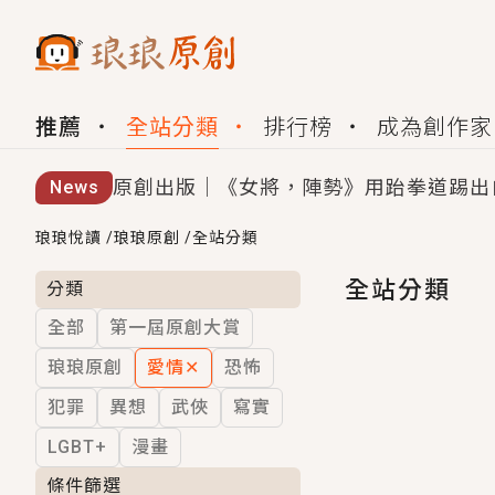
推薦
全站分類
排行榜
成為創作家
原創出版｜《女將，陣勢》用跆拳道踢出
News
創,作家招募｜華文小說創作首選！有機
琅琅悅讀
/
琅琅原創
/
全站分類
小編心動書單｜《離婚你提的，二婚嫁大
全站分類
分類
全部
第一屆原創大賞
GL｜《夏日與檸檬與重疊世界》炎熱的
琅琅原創
愛情
✕
恐怖
BL｜《費洛蒙中毒》救命！特殊費洛蒙體質
犯罪
異想
武俠
寫實
OMG你嚇到我了｜《陰陽鬼店》上班族
LGBT+
漫畫
言情｜《國語推行員》每個人心中都有一
條件篩選