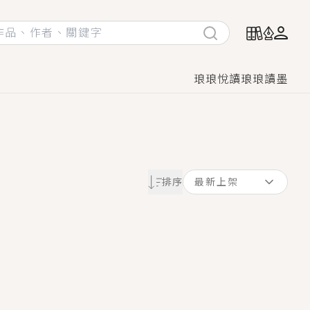
琅琅悅讀
琅琅讀墨
她頭也不回找新歡，他居然還後悔了？
排序
最新上架
GL漫畫！
♡→
！
著她……