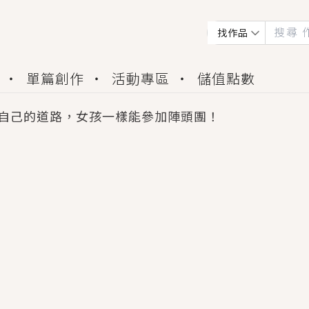
找作品
單篇創作
活動專區
儲值點數
自己的道路，女孩一樣能參加陣頭團！
會獲得豐富廣宣資源、專屬服務與獨享福利！
佬，你哭什麼？》追妻火葬場！前夫失憶移情別戀，
夏日、檸檬的香氣、互相愛慕的兩位少女，今夏最推純愛
世界觀，無法抗拒的吸引力，已中毒Σ>―(〃°ω°〃)
買了房子模型，但現實中買下的竟是屬於他的停屍櫃？
個連自己也無法改變的永恆， 他的一生將不由自主追逐