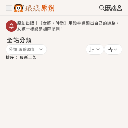
原創出版｜《女將，陣勢》用跆拳道踢出自己的道路，
女孩一樣能參加陣頭團！
全站分類
創,作家招募｜華文小說創作首選！有機會獲得豐富廣宣
資源、專屬服務與獨享福利！
分類:
琅琅原創
小編心動書單｜《離婚你提的，二婚嫁大佬，你哭什
排序：
最新上架
麼？》追妻火葬場！前夫失憶移情別戀，她頭也不回找
新歡，他居然還後悔了？
GL｜《夏日與檸檬與重疊世界》炎熱的夏日、檸檬的香
氣、互相愛慕的兩位少女，今夏最推純愛GL漫畫！
BL｜《費洛蒙中毒》救命！特殊費洛蒙體質世界觀，無
法抗拒的吸引力，已中毒Σ>―(〃°ω°〃)♡→
OMG你嚇到我了｜《陰陽鬼店》上班族買了房子模型，
但現實中買下的竟是屬於他的停屍櫃？！
言情｜《國語推行員》每個人心中都有一個連自己也無
法改變的永恆， 他的一生將不由自主追逐著她……