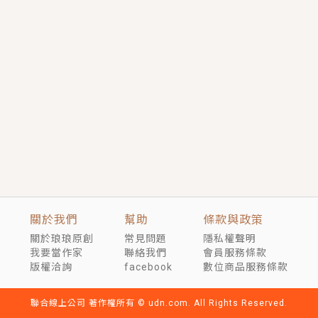
短劇原著｜《離婚後，禁欲大佬爬墻偷吻小孕妻》坊間
傳聞，顧總沒有太太、不需要情人，卻寵愛著他的私人
醫生？！
穿越｜《穿越遠古後成了野人娘子》你好，一起爬山
嗎？被男友推下山，直接穿越到遠古時代的那種......
關於我們
幫助
條款與政策
關於琅琅原創
常見問題
隱私權聲明
我要當作家
聯絡我們
會員服務條款
版權洽詢
facebook
數位商品服務條款
聯合線上公司 著作權所有 © udn.com. All Rights Reserved.