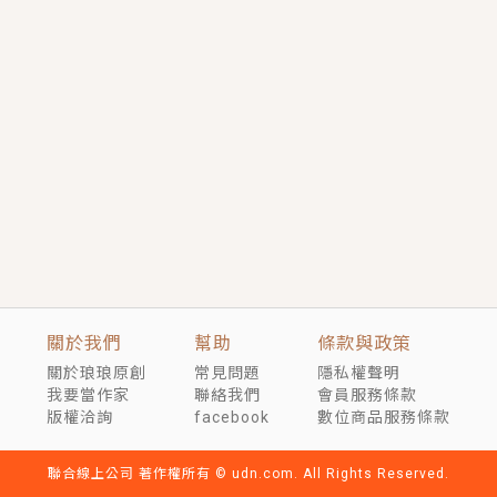
短劇原著｜《離婚後，禁欲大佬爬墻偷吻小孕妻》坊間
傳聞，顧總沒有太太、不需要情人，卻寵愛著他的私人
醫生？！
穿越｜《穿越遠古後成了野人娘子》你好，一起爬山
嗎？被男友推下山，直接穿越到遠古時代的那種......
關於我們
幫助
條款與政策
關於琅琅原創
常見問題
隱私權聲明
我要當作家
聯絡我們
會員服務條款
版權洽詢
facebook
數位商品服務條款
聯合線上公司 著作權所有 © udn.com. All Rights Reserved.