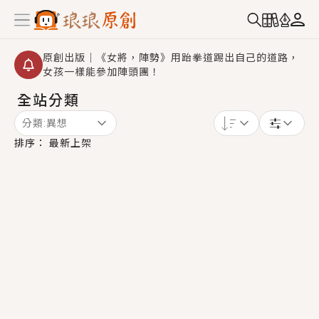
原創出版｜《女將，陣勢》用跆拳道踢出自己的道路，
女孩一樣能參加陣頭團！
全站分類
創,作家招募｜華文小說創作首選！有機會獲得豐富廣宣
資源、專屬服務與獨享福利！
分類:
異想
小編心動書單｜《離婚你提的，二婚嫁大佬，你哭什
排序：
最新上架
麼？》追妻火葬場！前夫失憶移情別戀，她頭也不回找
新歡，他居然還後悔了？
GL｜《夏日與檸檬與重疊世界》炎熱的夏日、檸檬的香
氣、互相愛慕的兩位少女，今夏最推純愛GL漫畫！
BL｜《費洛蒙中毒》救命！特殊費洛蒙體質世界觀，無
法抗拒的吸引力，已中毒Σ>―(〃°ω°〃)♡→
OMG你嚇到我了｜《陰陽鬼店》上班族買了房子模型，
但現實中買下的竟是屬於他的停屍櫃？！
言情｜《國語推行員》每個人心中都有一個連自己也無
法改變的永恆， 他的一生將不由自主追逐著她……