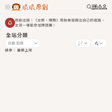
原創出版｜《女將，陣勢》用跆拳道踢出自己的道路，
女孩一樣能參加陣頭團！
全站分類
創,作家招募｜華文小說創作首選！有機會獲得豐富廣宣
資源、專屬服務與獨享福利！
分類:
犯罪
小編心動書單｜《離婚你提的，二婚嫁大佬，你哭什
排序：
最新上架
麼？》追妻火葬場！前夫失憶移情別戀，她頭也不回找
新歡，他居然還後悔了？
GL｜《夏日與檸檬與重疊世界》炎熱的夏日、檸檬的香
氣、互相愛慕的兩位少女，今夏最推純愛GL漫畫！
BL｜《費洛蒙中毒》救命！特殊費洛蒙體質世界觀，無
法抗拒的吸引力，已中毒Σ>―(〃°ω°〃)♡→
OMG你嚇到我了｜《陰陽鬼店》上班族買了房子模型，
但現實中買下的竟是屬於他的停屍櫃？！
言情｜《國語推行員》每個人心中都有一個連自己也無
法改變的永恆， 他的一生將不由自主追逐著她……