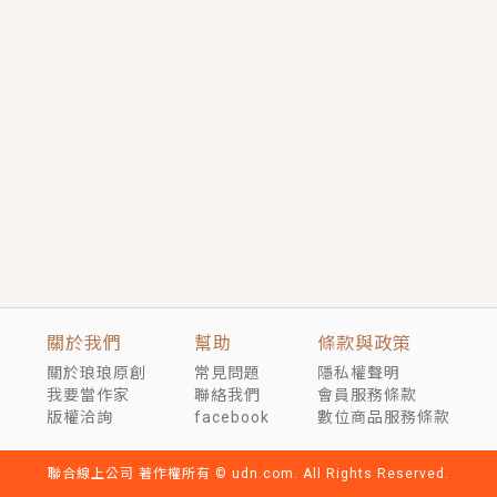
短劇原著｜《離婚後，禁欲大佬爬墻偷吻小孕妻》坊間
傳聞，顧總沒有太太、不需要情人，卻寵愛著他的私人
醫生？！
穿越｜《穿越遠古後成了野人娘子》你好，一起爬山
嗎？被男友推下山，直接穿越到遠古時代的那種......
關於我們
幫助
條款與政策
關於琅琅原創
常見問題
隱私權聲明
我要當作家
聯絡我們
會員服務條款
版權洽詢
facebook
數位商品服務條款
聯合線上公司 著作權所有 © udn.com. All Rights Reserved.