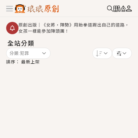
原創出版｜《女將，陣勢》用跆拳道踢出自己的道路，
女孩一樣能參加陣頭團！
全站分類
創,作家招募｜華文小說創作首選！有機會獲得豐富廣宣
資源、專屬服務與獨享福利！
分類:
犯罪
小編心動書單｜《離婚你提的，二婚嫁大佬，你哭什
排序：
最新上架
麼？》追妻火葬場！前夫失憶移情別戀，她頭也不回找
新歡，他居然還後悔了？
GL｜《夏日與檸檬與重疊世界》炎熱的夏日、檸檬的香
氣、互相愛慕的兩位少女，今夏最推純愛GL漫畫！
BL｜《費洛蒙中毒》救命！特殊費洛蒙體質世界觀，無
法抗拒的吸引力，已中毒Σ>―(〃°ω°〃)♡→
OMG你嚇到我了｜《陰陽鬼店》上班族買了房子模型，
但現實中買下的竟是屬於他的停屍櫃？！
言情｜《國語推行員》每個人心中都有一個連自己也無
法改變的永恆， 他的一生將不由自主追逐著她……