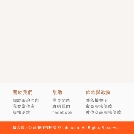
短劇原著｜《離婚後，禁欲大佬爬墻偷吻小孕妻》坊間
傳聞，顧總沒有太太、不需要情人，卻寵愛著他的私人
醫生？！
穿越｜《穿越遠古後成了野人娘子》你好，一起爬山
嗎？被男友推下山，直接穿越到遠古時代的那種......
關於我們
幫助
條款與政策
關於琅琅原創
常見問題
隱私權聲明
我要當作家
聯絡我們
會員服務條款
版權洽詢
facebook
數位商品服務條款
聯合線上公司 著作權所有 © udn.com. All Rights Reserved.