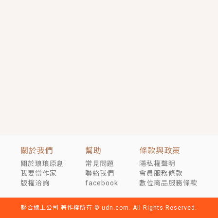
短劇原著｜《離婚後，禁欲大佬爬墻偷吻小孕妻》坊間
傳聞，顧總沒有太太、不需要情人，卻寵愛著他的私人
醫生？！
穿越｜《穿越遠古後成了野人娘子》你好，一起爬山
嗎？被男友推下山，直接穿越到遠古時代的那種......
關於我們
幫助
條款與政策
關於琅琅原創
常見問題
隱私權聲明
我要當作家
聯絡我們
會員服務條款
版權洽詢
facebook
數位商品服務條款
聯合線上公司 著作權所有 © udn.com. All Rights Reserved.