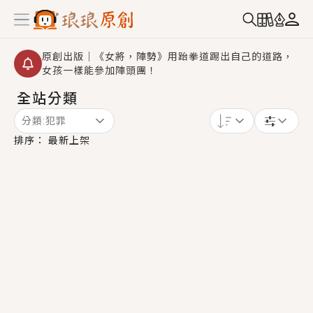
原創出版｜《女將，陣勢》用跆拳道踢出自己的道路，
女孩一樣能參加陣頭團！
全站分類
創,作家招募｜華文小說創作首選！有機會獲得豐富廣宣
資源、專屬服務與獨享福利！
分類:
犯罪
小編心動書單｜《離婚你提的，二婚嫁大佬，你哭什
排序：
最新上架
麼？》追妻火葬場！前夫失憶移情別戀，她頭也不回找
新歡，他居然還後悔了？
GL｜《夏日與檸檬與重疊世界》炎熱的夏日、檸檬的香
氣、互相愛慕的兩位少女，今夏最推純愛GL漫畫！
BL｜《費洛蒙中毒》救命！特殊費洛蒙體質世界觀，無
法抗拒的吸引力，已中毒Σ>―(〃°ω°〃)♡→
OMG你嚇到我了｜《陰陽鬼店》上班族買了房子模型，
但現實中買下的竟是屬於他的停屍櫃？！
言情｜《國語推行員》每個人心中都有一個連自己也無
法改變的永恆， 他的一生將不由自主追逐著她……