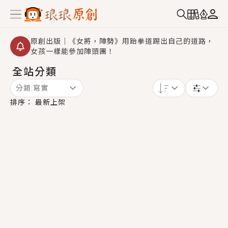
原創出版｜《女將，陣勢》用跆拳道踢出自己的道路，
女孩一樣能參加陣頭團！
全站分類
創,作家招募｜華文小說創作首選！有機會獲得豐富廣宣
資源、專屬服務與獨享福利！
分類:
寫實
小編心動書單｜《離婚你提的，二婚嫁大佬，你哭什
排序：
最新上架
麼？》追妻火葬場！前夫失憶移情別戀，她頭也不回找
新歡，他居然還後悔了？
GL｜《夏日與檸檬與重疊世界》炎熱的夏日、檸檬的香
氣、互相愛慕的兩位少女，今夏最推純愛GL漫畫！
BL｜《費洛蒙中毒》救命！特殊費洛蒙體質世界觀，無
法抗拒的吸引力，已中毒Σ>―(〃°ω°〃)♡→
OMG你嚇到我了｜《陰陽鬼店》上班族買了房子模型，
但現實中買下的竟是屬於他的停屍櫃？！
言情｜《國語推行員》每個人心中都有一個連自己也無
法改變的永恆， 他的一生將不由自主追逐著她……