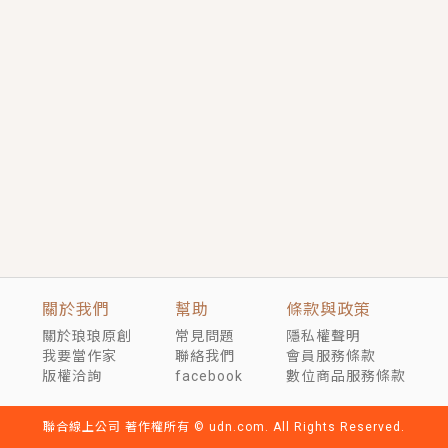
短劇原著｜《離婚後，禁欲大佬爬墻偷吻小孕妻》坊間
傳聞，顧總沒有太太、不需要情人，卻寵愛著他的私人
醫生？！
穿越｜《穿越遠古後成了野人娘子》你好，一起爬山
嗎？被男友推下山，直接穿越到遠古時代的那種......
關於我們
幫助
條款與政策
關於琅琅原創
常見問題
隱私權聲明
我要當作家
聯絡我們
會員服務條款
版權洽詢
facebook
數位商品服務條款
聯合線上公司 著作權所有 © udn.com. All Rights Reserved.