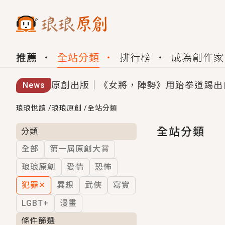
推薦
全站分類
排行榜
成為創作家
原創出版｜《女將，陣勢》用跆拳道踢出
News
創,作家招募｜華文小說創作首選！有機
琅琅悅讀
/
琅琅原創
/
全站分類
小編心動書單｜《離婚你提的，二婚嫁大
全站分類
分類
全部
第一屆原創大賞
GL｜《夏日與檸檬與重疊世界》炎熱的
琅琅原創
愛情
恐怖
BL｜《費洛蒙中毒》救命！特殊費洛蒙體質
犯罪
✕
異想
武俠
寫實
OMG你嚇到我了｜《陰陽鬼店》上班族
LGBT+
漫畫
言情｜《國語推行員》每個人心中都有一
條件篩選