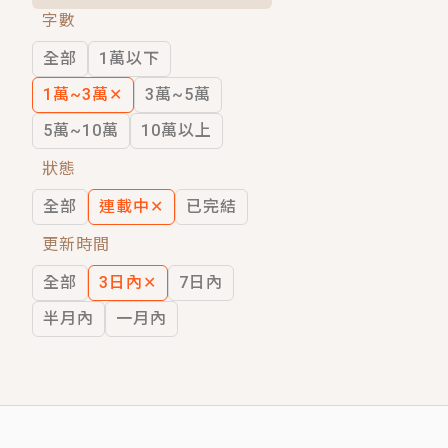
字數
短劇原著｜《離婚後，禁欲大佬爬墻偷吻
全部
1萬以下
穿越｜《穿越遠古後成了野人娘子》你好，
1萬~3萬
✕
3萬~5萬
5萬~10萬
10萬以上
狀態
全部
連載中
✕
已完結
更新時間
全部
3日內
✕
7日內
半月內
一月內