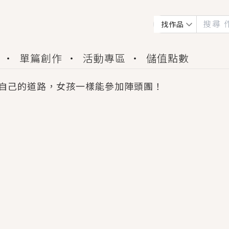
找作品
單篇創作
活動專區
儲值點數
自己的道路，女孩一樣能參加陣頭團！
會獲得豐富廣宣資源、專屬服務與獨享福利！
佬，你哭什麼？》追妻火葬場！前夫失憶移情別戀，
夏日、檸檬的香氣、互相愛慕的兩位少女，今夏最推純愛
世界觀，無法抗拒的吸引力，已中毒Σ>―(〃°ω°〃)
買了房子模型，但現實中買下的竟是屬於他的停屍櫃？
個連自己也無法改變的永恆， 他的一生將不由自主追逐