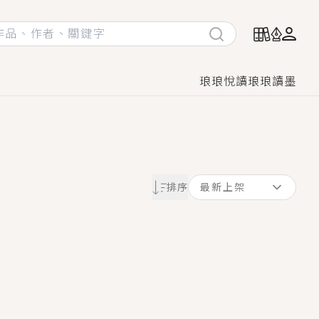
琅琅悅讀
琅琅讀墨
她頭也不回找新歡，他居然還後悔了？
排序
最新上架
GL漫畫！
♡→
！
著她……