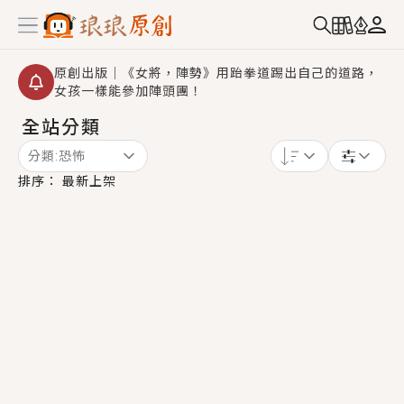
原創出版｜《女將，陣勢》用跆拳道踢出自己的道路，
女孩一樣能參加陣頭團！
全站分類
創,作家招募｜華文小說創作首選！有機會獲得豐富廣宣
資源、專屬服務與獨享福利！
分類:
恐怖
小編心動書單｜《離婚你提的，二婚嫁大佬，你哭什
排序：
最新上架
麼？》追妻火葬場！前夫失憶移情別戀，她頭也不回找
新歡，他居然還後悔了？
GL｜《夏日與檸檬與重疊世界》炎熱的夏日、檸檬的香
氣、互相愛慕的兩位少女，今夏最推純愛GL漫畫！
BL｜《費洛蒙中毒》救命！特殊費洛蒙體質世界觀，無
法抗拒的吸引力，已中毒Σ>―(〃°ω°〃)♡→
OMG你嚇到我了｜《陰陽鬼店》上班族買了房子模型，
但現實中買下的竟是屬於他的停屍櫃？！
言情｜《國語推行員》每個人心中都有一個連自己也無
法改變的永恆， 他的一生將不由自主追逐著她……