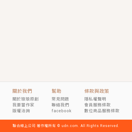
短劇原著｜《離婚後，禁欲大佬爬墻偷吻小孕妻》坊間
傳聞，顧總沒有太太、不需要情人，卻寵愛著他的私人
醫生？！
穿越｜《穿越遠古後成了野人娘子》你好，一起爬山
嗎？被男友推下山，直接穿越到遠古時代的那種......
關於我們
幫助
條款與政策
關於琅琅原創
常見問題
隱私權聲明
我要當作家
聯絡我們
會員服務條款
版權洽詢
facebook
數位商品服務條款
聯合線上公司 著作權所有 © udn.com. All Rights Reserved.