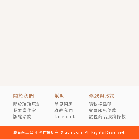
短劇原著｜《離婚後，禁欲大佬爬墻偷吻小孕妻》坊間
傳聞，顧總沒有太太、不需要情人，卻寵愛著他的私人
醫生？！
穿越｜《穿越遠古後成了野人娘子》你好，一起爬山
嗎？被男友推下山，直接穿越到遠古時代的那種......
關於我們
幫助
條款與政策
關於琅琅原創
常見問題
隱私權聲明
我要當作家
聯絡我們
會員服務條款
版權洽詢
facebook
數位商品服務條款
聯合線上公司 著作權所有 © udn.com. All Rights Reserved.