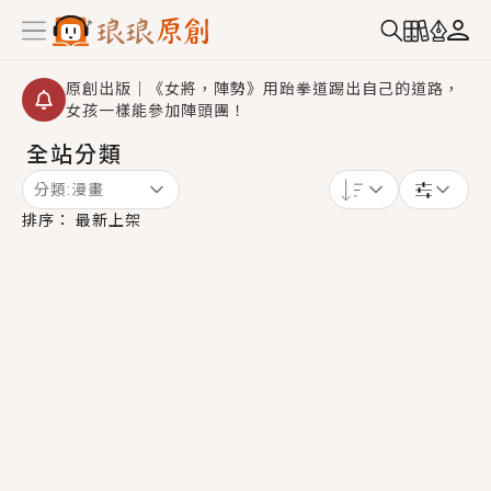
原創出版｜《女將，陣勢》用跆拳道踢出自己的道路，
女孩一樣能參加陣頭團！
全站分類
創,作家招募｜華文小說創作首選！有機會獲得豐富廣宣
資源、專屬服務與獨享福利！
分類:
漫畫
小編心動書單｜《離婚你提的，二婚嫁大佬，你哭什
排序：
最新上架
麼？》追妻火葬場！前夫失憶移情別戀，她頭也不回找
新歡，他居然還後悔了？
GL｜《夏日與檸檬與重疊世界》炎熱的夏日、檸檬的香
氣、互相愛慕的兩位少女，今夏最推純愛GL漫畫！
BL｜《費洛蒙中毒》救命！特殊費洛蒙體質世界觀，無
法抗拒的吸引力，已中毒Σ>―(〃°ω°〃)♡→
OMG你嚇到我了｜《陰陽鬼店》上班族買了房子模型，
但現實中買下的竟是屬於他的停屍櫃？！
言情｜《國語推行員》每個人心中都有一個連自己也無
法改變的永恆， 他的一生將不由自主追逐著她……