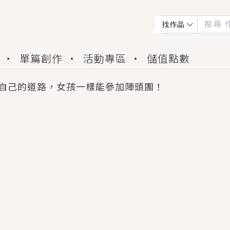
找作品
單篇創作
活動專區
儲值點數
自己的道路，女孩一樣能參加陣頭團！
會獲得豐富廣宣資源、專屬服務與獨享福利！
佬，你哭什麼？》追妻火葬場！前夫失憶移情別戀，
夏日、檸檬的香氣、互相愛慕的兩位少女，今夏最推純愛
世界觀，無法抗拒的吸引力，已中毒Σ>―(〃°ω°〃)
買了房子模型，但現實中買下的竟是屬於他的停屍櫃？
個連自己也無法改變的永恆， 他的一生將不由自主追逐