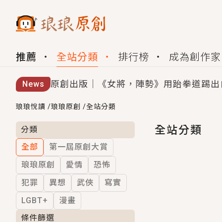
推薦
全站分類
排行榜
成為創作家
原創出版｜《女將，陣勢》用跆拳道踢出
News
創,作家招募｜華文小說創作首選！有機
琅琅悅讀
/
琅琅原創
/
全站分類
小編心動書單｜《離婚你提的，二婚嫁大
全站分類
分類
全部
第一屆原創大賞
GL｜《夏日與檸檬與重疊世界》炎熱的
琅琅原創
愛情
恐怖
BL｜《費洛蒙中毒》救命！特殊費洛蒙體質
犯罪
異想
武俠
寫實
OMG你嚇到我了｜《陰陽鬼店》上班族
LGBT+
漫畫
言情｜《國語推行員》每個人心中都有一
條件篩選