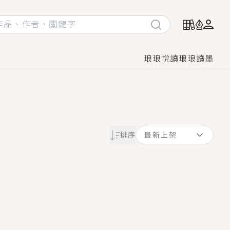
琅琅悅讀
琅琅讀墨
她頭也不回找新歡，他居然還後悔了？
排序
最新上架
GL漫畫！
♡→
！
著她……