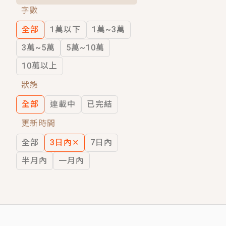
字數
短劇原著｜《離婚後，禁欲大佬爬墻偷吻
全部
1萬以下
1萬~3萬
穿越｜《穿越遠古後成了野人娘子》你好，
3萬~5萬
5萬~10萬
10萬以上
狀態
全部
連載中
已完結
更新時間
全部
3日內
✕
7日內
半月內
一月內