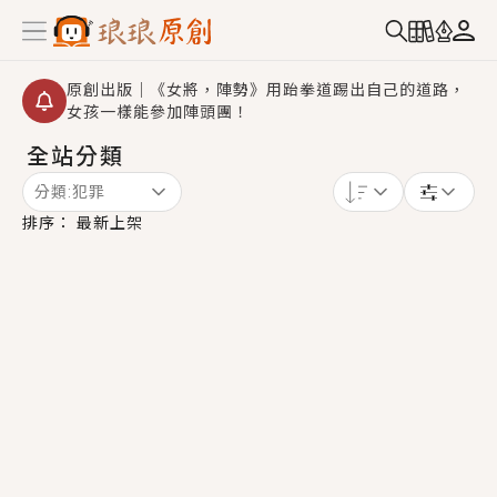
原創出版｜《女將，陣勢》用跆拳道踢出自己的道路，
女孩一樣能參加陣頭團！
全站分類
創,作家招募｜華文小說創作首選！有機會獲得豐富廣宣
資源、專屬服務與獨享福利！
分類:
犯罪
小編心動書單｜《離婚你提的，二婚嫁大佬，你哭什
排序：
最新上架
麼？》追妻火葬場！前夫失憶移情別戀，她頭也不回找
新歡，他居然還後悔了？
GL｜《夏日與檸檬與重疊世界》炎熱的夏日、檸檬的香
氣、互相愛慕的兩位少女，今夏最推純愛GL漫畫！
BL｜《費洛蒙中毒》救命！特殊費洛蒙體質世界觀，無
法抗拒的吸引力，已中毒Σ>―(〃°ω°〃)♡→
OMG你嚇到我了｜《陰陽鬼店》上班族買了房子模型，
但現實中買下的竟是屬於他的停屍櫃？！
言情｜《國語推行員》每個人心中都有一個連自己也無
法改變的永恆， 他的一生將不由自主追逐著她……