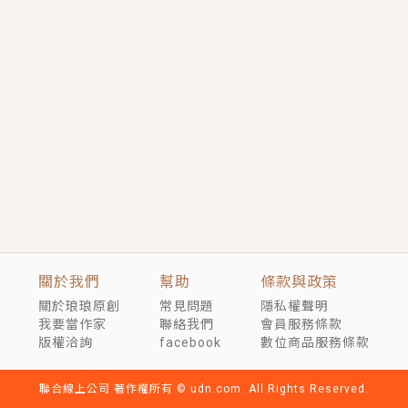
短劇原著｜《離婚後，禁欲大佬爬墻偷吻小孕妻》坊間
傳聞，顧總沒有太太、不需要情人，卻寵愛著他的私人
醫生？！
穿越｜《穿越遠古後成了野人娘子》你好，一起爬山
嗎？被男友推下山，直接穿越到遠古時代的那種......
關於我們
幫助
條款與政策
關於琅琅原創
常見問題
隱私權聲明
我要當作家
聯絡我們
會員服務條款
版權洽詢
facebook
數位商品服務條款
聯合線上公司 著作權所有 © udn.com. All Rights Reserved.