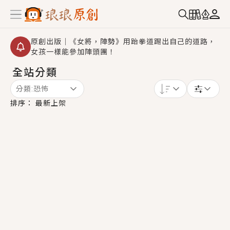
原創出版｜《女將，陣勢》用跆拳道踢出自己的道路，
女孩一樣能參加陣頭團！
全站分類
創,作家招募｜華文小說創作首選！有機會獲得豐富廣宣
資源、專屬服務與獨享福利！
分類:
恐怖
小編心動書單｜《離婚你提的，二婚嫁大佬，你哭什
排序：
最新上架
麼？》追妻火葬場！前夫失憶移情別戀，她頭也不回找
新歡，他居然還後悔了？
GL｜《夏日與檸檬與重疊世界》炎熱的夏日、檸檬的香
氣、互相愛慕的兩位少女，今夏最推純愛GL漫畫！
BL｜《費洛蒙中毒》救命！特殊費洛蒙體質世界觀，無
法抗拒的吸引力，已中毒Σ>―(〃°ω°〃)♡→
OMG你嚇到我了｜《陰陽鬼店》上班族買了房子模型，
但現實中買下的竟是屬於他的停屍櫃？！
言情｜《國語推行員》每個人心中都有一個連自己也無
法改變的永恆， 他的一生將不由自主追逐著她……