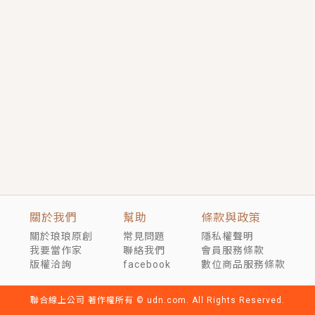
短劇原著｜《離婚後，禁欲大佬爬墻偷吻小孕妻》坊間
傳聞，顧總沒有太太、不需要情人，卻寵愛著他的私人
醫生？！
穿越｜《穿越遠古後成了野人娘子》你好，一起爬山
嗎？被男友推下山，直接穿越到遠古時代的那種......
關於我們
幫助
條款與政策
關於琅琅原創
常見問題
隱私權聲明
我要當作家
聯絡我們
會員服務條款
版權洽詢
facebook
數位商品服務條款
聯合線上公司 著作權所有 © udn.com. All Rights Reserved.