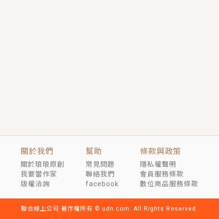
短劇原著｜《離婚後，禁欲大佬爬墻偷吻小孕妻》坊間
傳聞，顧總沒有太太、不需要情人，卻寵愛著他的私人
醫生？！
穿越｜《穿越遠古後成了野人娘子》你好，一起爬山
嗎？被男友推下山，直接穿越到遠古時代的那種......
關於我們
幫助
條款與政策
關於琅琅原創
常見問題
隱私權聲明
我要當作家
聯絡我們
會員服務條款
版權洽詢
facebook
數位商品服務條款
聯合線上公司 著作權所有 © udn.com. All Rights Reserved.