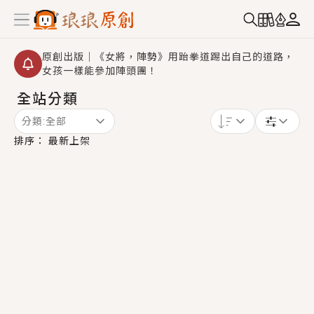
原創出版｜《女將，陣勢》用跆拳道踢出自己的道路，
女孩一樣能參加陣頭團！
全站分類
創,作家招募｜華文小說創作首選！有機會獲得豐富廣宣
資源、專屬服務與獨享福利！
分類:
全部
小編心動書單｜《離婚你提的，二婚嫁大佬，你哭什
排序：
最新上架
麼？》追妻火葬場！前夫失憶移情別戀，她頭也不回找
新歡，他居然還後悔了？
GL｜《夏日與檸檬與重疊世界》炎熱的夏日、檸檬的香
氣、互相愛慕的兩位少女，今夏最推純愛GL漫畫！
BL｜《費洛蒙中毒》救命！特殊費洛蒙體質世界觀，無
法抗拒的吸引力，已中毒Σ>―(〃°ω°〃)♡→
OMG你嚇到我了｜《陰陽鬼店》上班族買了房子模型，
但現實中買下的竟是屬於他的停屍櫃？！
言情｜《國語推行員》每個人心中都有一個連自己也無
法改變的永恆， 他的一生將不由自主追逐著她……