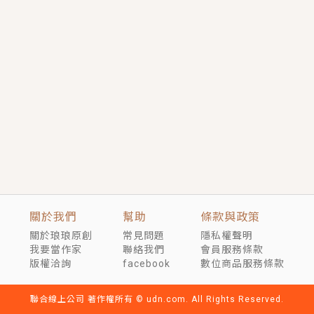
短劇原著｜《離婚後，禁欲大佬爬墻偷吻小孕妻》坊間
傳聞，顧總沒有太太、不需要情人，卻寵愛著他的私人
醫生？！
穿越｜《穿越遠古後成了野人娘子》你好，一起爬山
嗎？被男友推下山，直接穿越到遠古時代的那種......
關於我們
幫助
條款與政策
關於琅琅原創
常見問題
隱私權聲明
我要當作家
聯絡我們
會員服務條款
版權洽詢
facebook
數位商品服務條款
聯合線上公司 著作權所有 © udn.com. All Rights Reserved.