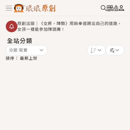
原創出版｜《女將，陣勢》用跆拳道踢出自己的道路，
女孩一樣能參加陣頭團！
全站分類
創,作家招募｜華文小說創作首選！有機會獲得豐富廣宣
資源、專屬服務與獨享福利！
分類:
寫實
小編心動書單｜《離婚你提的，二婚嫁大佬，你哭什
排序：
最新上架
麼？》追妻火葬場！前夫失憶移情別戀，她頭也不回找
新歡，他居然還後悔了？
GL｜《夏日與檸檬與重疊世界》炎熱的夏日、檸檬的香
氣、互相愛慕的兩位少女，今夏最推純愛GL漫畫！
BL｜《費洛蒙中毒》救命！特殊費洛蒙體質世界觀，無
法抗拒的吸引力，已中毒Σ>―(〃°ω°〃)♡→
OMG你嚇到我了｜《陰陽鬼店》上班族買了房子模型，
但現實中買下的竟是屬於他的停屍櫃？！
言情｜《國語推行員》每個人心中都有一個連自己也無
法改變的永恆， 他的一生將不由自主追逐著她……