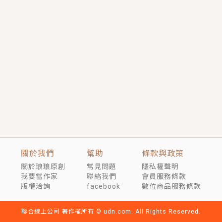
短劇原著｜《離婚後，禁欲大佬爬墻偷吻小孕妻》坊間
傳聞，顧總沒有太太、不需要情人，卻寵愛著他的私人
醫生？！
穿越｜《穿越遠古後成了野人娘子》你好，一起爬山
嗎？被男友推下山，直接穿越到遠古時代的那種......
關於我們
幫助
條款與政策
關於琅琅原創
常見問題
隱私權聲明
我要當作家
聯絡我們
會員服務條款
版權洽詢
facebook
數位商品服務條款
聯合線上公司 著作權所有 © udn.com. All Rights Reserved.