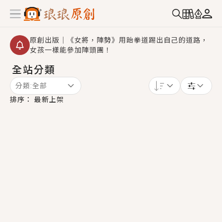
原創出版｜《女將，陣勢》用跆拳道踢出自己的道路，
女孩一樣能參加陣頭團！
全站分類
創,作家招募｜華文小說創作首選！有機會獲得豐富廣宣
資源、專屬服務與獨享福利！
分類:
全部
小編心動書單｜《離婚你提的，二婚嫁大佬，你哭什
排序：
最新上架
麼？》追妻火葬場！前夫失憶移情別戀，她頭也不回找
新歡，他居然還後悔了？
GL｜《夏日與檸檬與重疊世界》炎熱的夏日、檸檬的香
氣、互相愛慕的兩位少女，今夏最推純愛GL漫畫！
BL｜《費洛蒙中毒》救命！特殊費洛蒙體質世界觀，無
法抗拒的吸引力，已中毒Σ>―(〃°ω°〃)♡→
OMG你嚇到我了｜《陰陽鬼店》上班族買了房子模型，
但現實中買下的竟是屬於他的停屍櫃？！
言情｜《國語推行員》每個人心中都有一個連自己也無
法改變的永恆， 他的一生將不由自主追逐著她……