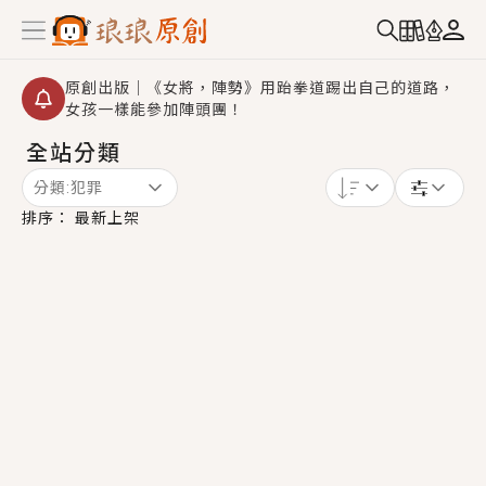
原創出版｜《女將，陣勢》用跆拳道踢出自己的道路，
女孩一樣能參加陣頭團！
全站分類
創,作家招募｜華文小說創作首選！有機會獲得豐富廣宣
資源、專屬服務與獨享福利！
分類:
犯罪
小編心動書單｜《離婚你提的，二婚嫁大佬，你哭什
排序：
最新上架
麼？》追妻火葬場！前夫失憶移情別戀，她頭也不回找
新歡，他居然還後悔了？
GL｜《夏日與檸檬與重疊世界》炎熱的夏日、檸檬的香
氣、互相愛慕的兩位少女，今夏最推純愛GL漫畫！
BL｜《費洛蒙中毒》救命！特殊費洛蒙體質世界觀，無
法抗拒的吸引力，已中毒Σ>―(〃°ω°〃)♡→
OMG你嚇到我了｜《陰陽鬼店》上班族買了房子模型，
但現實中買下的竟是屬於他的停屍櫃？！
言情｜《國語推行員》每個人心中都有一個連自己也無
法改變的永恆， 他的一生將不由自主追逐著她……