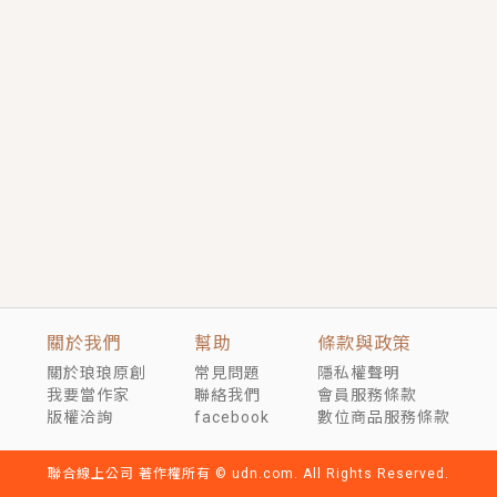
短劇原著｜《離婚後，禁欲大佬爬墻偷吻小孕妻》坊間
傳聞，顧總沒有太太、不需要情人，卻寵愛著他的私人
醫生？！
穿越｜《穿越遠古後成了野人娘子》你好，一起爬山
嗎？被男友推下山，直接穿越到遠古時代的那種......
關於我們
幫助
條款與政策
關於琅琅原創
常見問題
隱私權聲明
我要當作家
聯絡我們
會員服務條款
版權洽詢
facebook
數位商品服務條款
聯合線上公司 著作權所有 © udn.com. All Rights Reserved.