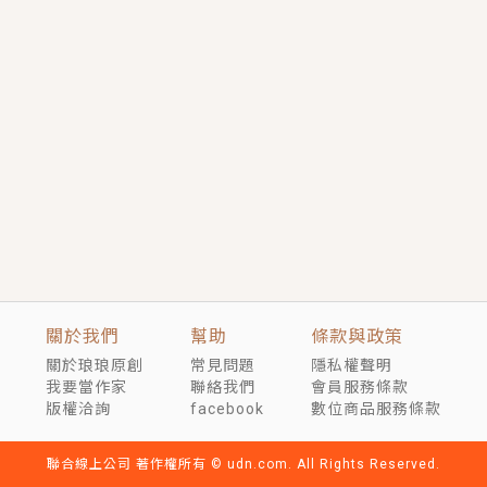
短劇原著｜《離婚後，禁欲大佬爬墻偷吻小孕妻》坊間
傳聞，顧總沒有太太、不需要情人，卻寵愛著他的私人
醫生？！
穿越｜《穿越遠古後成了野人娘子》你好，一起爬山
嗎？被男友推下山，直接穿越到遠古時代的那種......
關於我們
幫助
條款與政策
關於琅琅原創
常見問題
隱私權聲明
我要當作家
聯絡我們
會員服務條款
版權洽詢
facebook
數位商品服務條款
聯合線上公司 著作權所有 © udn.com. All Rights Reserved.