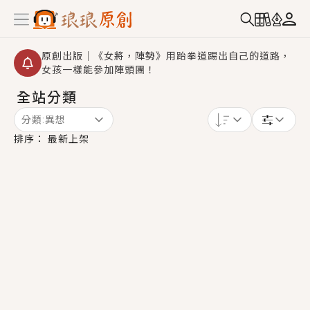
原創出版｜《女將，陣勢》用跆拳道踢出自己的道路，
女孩一樣能參加陣頭團！
全站分類
創,作家招募｜華文小說創作首選！有機會獲得豐富廣宣
資源、專屬服務與獨享福利！
分類:
異想
小編心動書單｜《離婚你提的，二婚嫁大佬，你哭什
排序：
最新上架
麼？》追妻火葬場！前夫失憶移情別戀，她頭也不回找
新歡，他居然還後悔了？
GL｜《夏日與檸檬與重疊世界》炎熱的夏日、檸檬的香
氣、互相愛慕的兩位少女，今夏最推純愛GL漫畫！
BL｜《費洛蒙中毒》救命！特殊費洛蒙體質世界觀，無
法抗拒的吸引力，已中毒Σ>―(〃°ω°〃)♡→
OMG你嚇到我了｜《陰陽鬼店》上班族買了房子模型，
但現實中買下的竟是屬於他的停屍櫃？！
言情｜《國語推行員》每個人心中都有一個連自己也無
法改變的永恆， 他的一生將不由自主追逐著她……